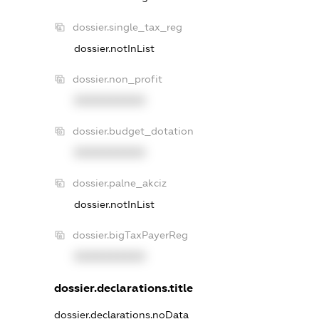
dossier.single_tax_reg
dossier.notInList
dossier.non_profit
XXXXXXXXXX
dossier.budget_dotation
XXXXXXXXXX
dossier.palne_akciz
dossier.notInList
dossier.bigTaxPayerReg
XXXXXXXXXX
dossier.declarations.title
dossier.declarations.noData