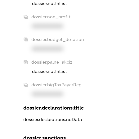
dossier.notInList
dossier.non_profit
XXXXXXXXXX
dossier.budget_dotation
XXXXXXXXXX
dossier.palne_akciz
dossier.notInList
dossier.bigTaxPayerReg
XXXXXXXXXX
dossier.declarations.title
dossier.declarations.noData
dossier.sanctions