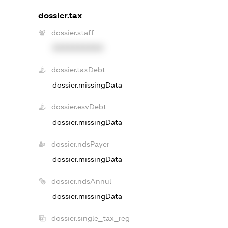
dossier.tax
dossier.staff
XXXXXXXXXX
dossier.taxDebt
dossier.missingData
dossier.esvDebt
dossier.missingData
dossier.ndsPayer
dossier.missingData
dossier.ndsAnnul
dossier.missingData
dossier.single_tax_reg