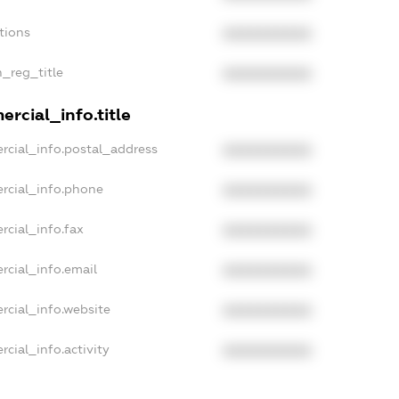
tions
XXXXXXXXXX
n_reg_title
XXXXXXXXXX
rcial_info.title
rcial_info.postal_address
XXXXXXXXXX
rcial_info.phone
XXXXXXXXXX
rcial_info.fax
XXXXXXXXXX
rcial_info.email
XXXXXXXXXX
rcial_info.website
XXXXXXXXXX
cial_info.activity
XXXXXXXXXX