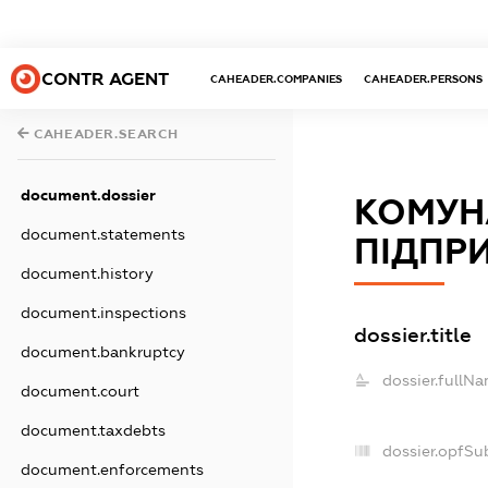
CONTR AGENT
CAHEADER.COMPANIES
CAHEADER.PERSONS
CAHEADER.SEARCH
document.dossier
КОМУН
document.statements
ПІДПР
document.history
document.inspections
dossier.title
document.bankruptcy
dossier.fullNa
document.court
document.taxdebts
dossier.opfSu
document.enforcements