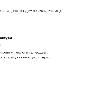
А ОБЛ., МІСТО ДРУЖКІВКА, ВУЛИЦЯ
тектури
і
ірингу, геології та геодезії,
консультування в цих сферах