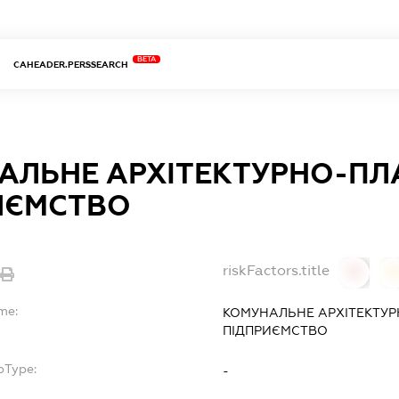
BETA
CAHEADER.PERSSEARCH
АЛЬНЕ АРХІТЕКТУРНО-ПЛ
ИЄМСТВО
riskFactors.title
0
0
me:
КОМУНАЛЬНЕ АРХІТЕКТУ
ПІДПРИЄМСТВО
bType:
-