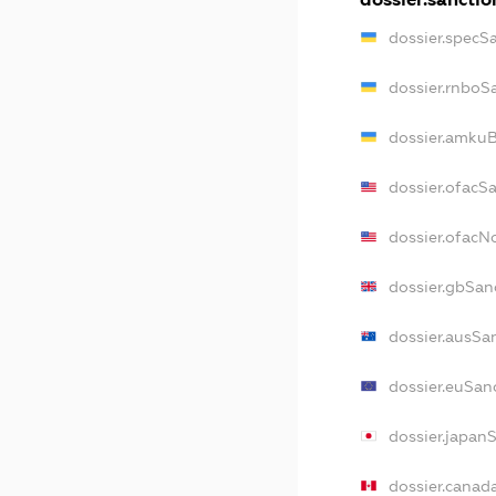
dossier.specS
dossier.rnboS
dossier.amkuB
dossier.ofacS
dossier.ofac
dossier.gbSan
dossier.ausSa
dossier.euSan
dossier.japan
dossier.canad