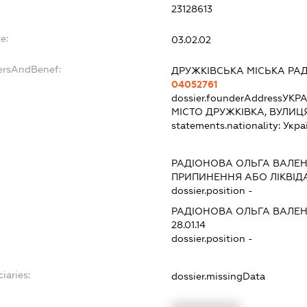
23128613
e:
03.02.02
ersAndBenef:
ДРУЖКІВСЬКА МІСЬКА РА
04052761
dossier.founderAddress
УКРА
МІСТО ДРУЖКІВКА, ВУЛИЦ
statements.nationality:
Укра
РАДІОНОВА ОЛЬГА ВАЛЕ
ПРИПИНЕННЯ АБО ЛІКВІД
dossier.position -
РАДІОНОВА ОЛЬГА ВАЛЕ
28.01.14
dossier.position -
iaries:
dossier.missingData
XXXXXXXXXX