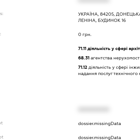
s:
УКРАЇНА, 84205, ДОНЕЦЬК
ЛЕНІНА, БУДИНОК 16
:
0 грн.
71.11
діяльність у сфері архі
68.31
агентства нерухомост
71.12
діяльність у сфері інжин
надання послуг технічного 
XXXXXXXXXX
bt
dossier.missingData
bt
dossier.missingData