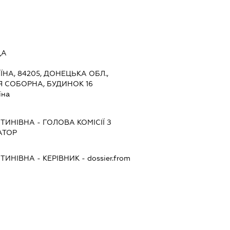
ДА
ЇНА, 84205, ДОНЕЦЬКА ОБЛ.,
Я СОБОРНА, БУДИНОК 16
їна
НТИНІВНА
-
ГОЛОВА КОМІСІЇ З
АТОР
НТИНІВНА
-
КЕРІВНИК
- dossier.from