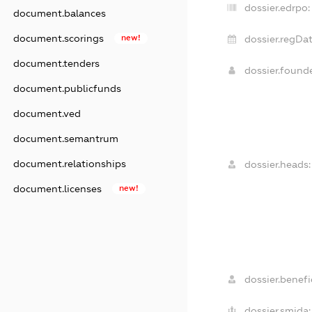
dossier.edrpo:
document.balances
document.scorings
new!
dossier.regDat
document.tenders
dossier.found
document.publicfunds
document.ved
document.semantrum
document.relationships
dossier.heads:
document.licenses
new!
dossier.benefic
dossier.smida: