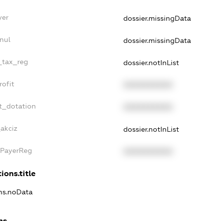
yer
dossier.missingData
nul
dossier.missingData
e_tax_reg
dossier.notInList
rofit
XXXXXXXXXX
t_dotation
XXXXXXXXXX
akciz
dossier.notInList
xPayerReg
XXXXXXXXXX
ions.title
ons.noData
ns