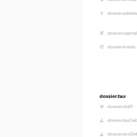
dossier.addres
dossier.capital
dossier.kveds:
dossier.tax
dossier.staff
dossier.taxDe
dossier.esvDe