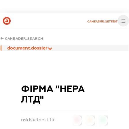
CAHEADER.GETTEST
CAHEADER.SEARCH
document.dossier
ФІРМА "НЕРА
ЛТД"
riskFactors.title
0
0
0