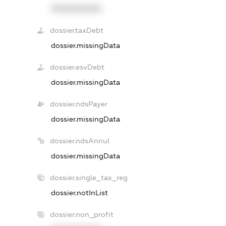
XXXXXXXXXX
dossier.taxDebt
dossier.missingData
dossier.esvDebt
dossier.missingData
dossier.ndsPayer
dossier.missingData
dossier.ndsAnnul
dossier.missingData
dossier.single_tax_reg
dossier.notInList
dossier.non_profit