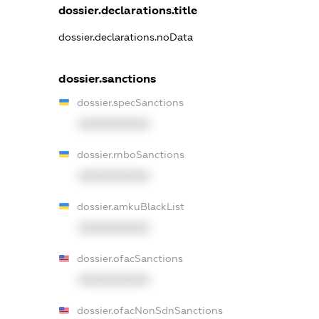
dossier.declarations.title
dossier.declarations.noData
dossier.sanctions
dossier.specSanctions
XXXXXXXXXX
dossier.rnboSanctions
XXXXXXXXXX
dossier.amkuBlackList
XXXXXXXXXX
dossier.ofacSanctions
XXXXXXXXXX
dossier.ofacNonSdnSanctions