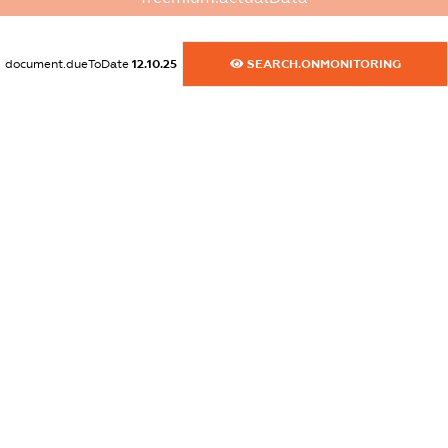
XXXXXXXXXX
document.dueToDate
12.10.25
SEARCH.ONMONITORING
dossier.commercial_info.activity
XXXXXXXXXX
freemium.exampleText_1
freemium.exampleText_2
freemium.anonymousPerSearch2
FREEMIUM.DETAILS
FREEMIUM.REGISTER