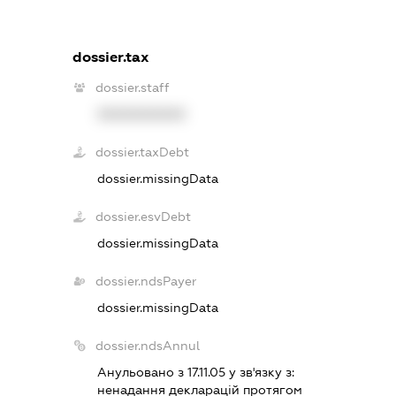
dossier.tax
dossier.staff
XXXXXXXXXX
dossier.taxDebt
dossier.missingData
dossier.esvDebt
dossier.missingData
dossier.ndsPayer
dossier.missingData
dossier.ndsAnnul
Анульовано з 17.11.05 у зв'язку з:
ненадання декларацiй протягом