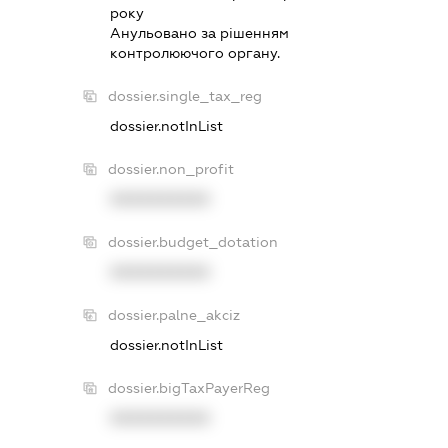
року
Анульовано за рiшенням
контролюючого органу.
dossier.single_tax_reg
dossier.notInList
dossier.non_profit
XXXXXXXXXX
dossier.budget_dotation
XXXXXXXXXX
dossier.palne_akciz
dossier.notInList
dossier.bigTaxPayerReg
XXXXXXXXXX