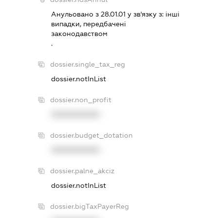
Анульовано з 28.01.01 у зв'язку з:
iншi
випадки, передбаченi
законодавством
.
dossier.single_tax_reg
dossier.notInList
dossier.non_profit
XXXXXXXXXX
dossier.budget_dotation
XXXXXXXXXX
dossier.palne_akciz
dossier.notInList
dossier.bigTaxPayerReg