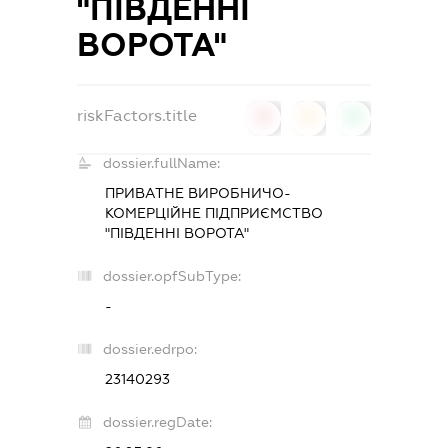
"ПІВДЕННІ
ВОРОТА"
riskFactors.title
0
0
0
dossier.fullName:
ПРИВАТНЕ ВИРОБНИЧО-
КОМЕРЦІЙНЕ ПІДПРИЄМСТВО
"ПІВДЕННІ ВОРОТА"
dossier.opfSubType:
-
dossier.edrpo:
23140293
dossier.regDate: