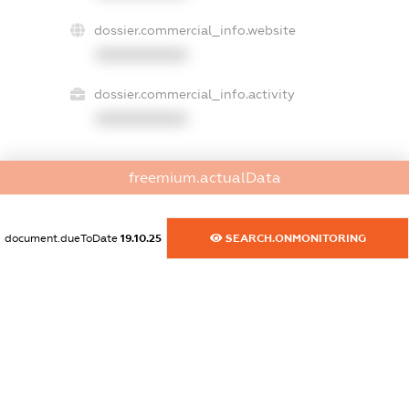
dossier.commercial_info.website
XXXXXXXXXX
dossier.commercial_info.activity
XXXXXXXXXX
freemium.actualData
freemium.exampleText_1
freemium.exampleText_2
freemium.anonymousPerSearch2
document.dueToDate
19.10.25
SEARCH.ONMONITORING
FREEMIUM.DETAILS
FREEMIUM.REGISTER