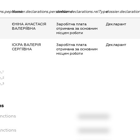
ions.pepName
dossier.declarations.personName
dossier.declarations.relType
dossier.declaratio
ЄНІНА АНАСТАСІЯ
Заробітна плата
Декларант
ВАЛЕРІЇВНА
отримана за основним
місцем роботи
ІСКРА ВАЛЕРІЯ
Заробітна плата
Декларант
СЕРГІЇВНА
отримана за основним
місцем роботи
e_1
e_2
e_3
ns
anctions
XXXXXXXXXX
anctions
XXXXXXXXXX