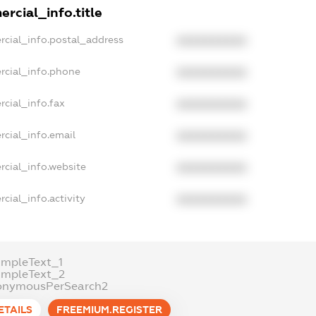
rcial_info.title
rcial_info.postal_address
XXXXXXXXXX
rcial_info.phone
XXXXXXXXXX
cial_info.fax
XXXXXXXXXX
rcial_info.email
XXXXXXXXXX
rcial_info.website
XXXXXXXXXX
cial_info.activity
XXXXXXXXXX
ampleText_1
ampleText_2
onymousPerSearch2
ETAILS
FREEMIUM.REGISTER