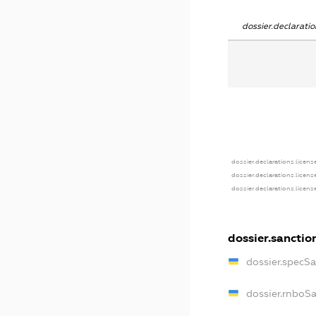
dossier.declarat
dossier.declarations.licens
dossier.declarations.licens
dossier.declarations.licens
dossier.sanctio
dossier.specS
dossier.rnboS