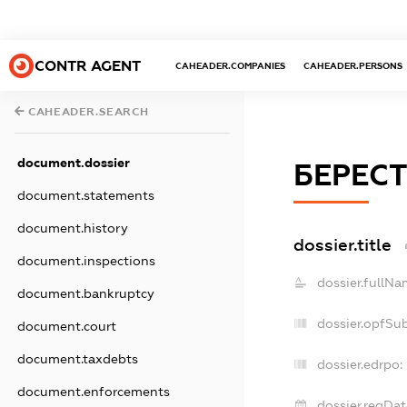
CONTR AGENT
CAHEADER.COMPANIES
CAHEADER.PERSONS
CAHEADER.SEARCH
document.dossier
БЕРЕС
document.statements
document.history
dossier.title
document.inspections
dossier.fullNa
document.bankruptcy
dossier.opfSu
document.court
document.taxdebts
dossier.edrpo:
document.enforcements
dossier.regDat