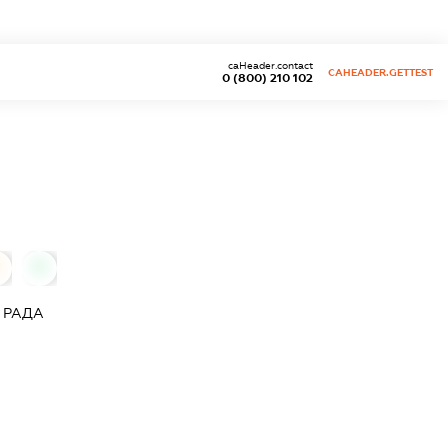
caHeader.contact
CAHEADER.GETTEST
0 (800) 210 102
0
 РАДА