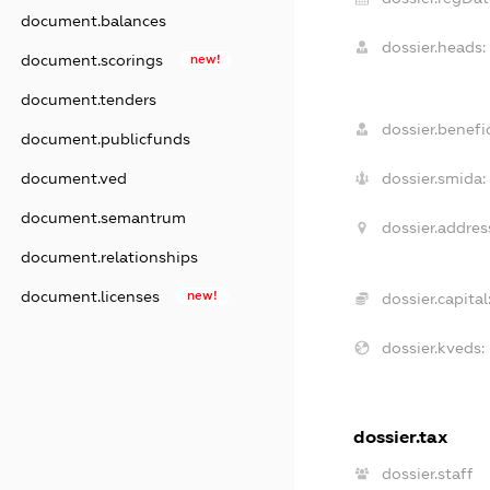
document.balances
dossier.heads:
document.scorings
new!
document.tenders
dossier.benefic
document.publicfunds
dossier.smida:
document.ved
document.semantrum
dossier.addres
document.relationships
document.licenses
new!
dossier.capital
dossier.kveds:
dossier.tax
dossier.staff