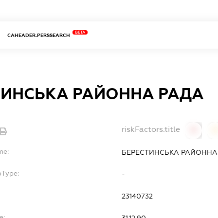
BETA
CAHEADER.PERSSEARCH
ТИНСЬКА РАЙОННА РАДА
riskFactors.title
0
0
me:
БЕРЕСТИНСЬКА РАЙОННА
bType:
-
23140732
e:
31.12.90