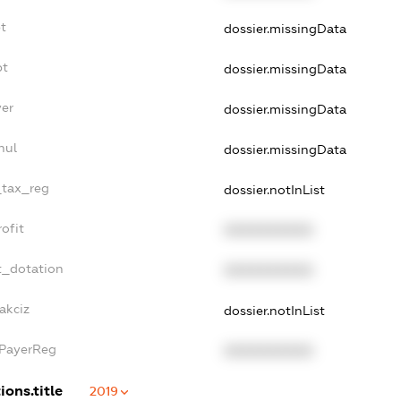
t
dossier.missingData
bt
dossier.missingData
yer
dossier.missingData
nul
dossier.missingData
_tax_reg
dossier.notInList
ofit
XXXXXXXXXX
t_dotation
XXXXXXXXXX
akciz
dossier.notInList
xPayerReg
XXXXXXXXXX
ions.title
2019