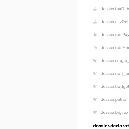
dossier.taxDeb
dossier.esvDe
dossier.ndsPa
dossier.ndsAn
dossier.single
dossier.non_pr
dossier.budge
dossier.palne_
dossier.bigTa
dossier.declarat