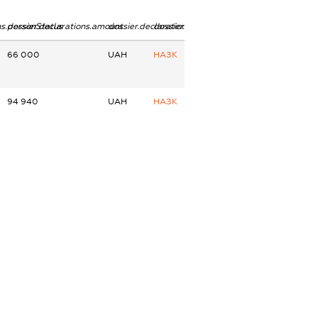
ns.personStatus
dossier.declarations.amount
dossier.declarations.currency
dossier.declarations.source
66 000
UAH
НАЗК
94 940
UAH
НАЗК