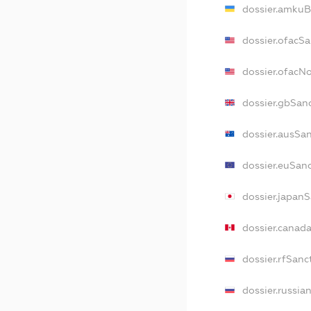
dossier.amkuB
dossier.ofacS
dossier.ofacN
dossier.gbSan
dossier.ausSa
dossier.euSan
dossier.japan
dossier.canad
dossier.rfSanc
dossier.russia