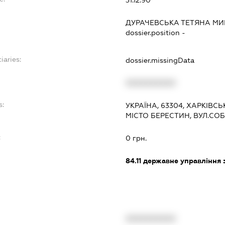
ДУРАЧЕВСЬКА ТЕТЯНА МИ
dossier.position -
iaries:
dossier.missingData
XXXXXXXXXX
s:
УКРАЇНА, 63304, ХАРКІВС
МІСТО БЕРЕСТИН, ВУЛ.СО
:
0 грн.
84.11
державне управління 
XXXXXXXXXX