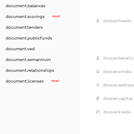
document.balances
document.scorings
new!
dossier.heads:
document.tenders
document.publicfunds
document.ved
dossier.benefici
document.semantrum
document.relationships
dossier.smida:
document.licenses
new!
dossier.address
dossier.capital:
dossier.kveds: