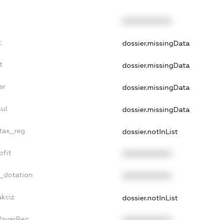
XXXXXXXXXX
t
dossier.missingData
t
dossier.missingData
er
dossier.missingData
nul
dossier.missingData
_tax_reg
dossier.notInList
ofit
XXXXXXXXXX
t_dotation
XXXXXXXXXX
akciz
dossier.notInList
xPayerReg