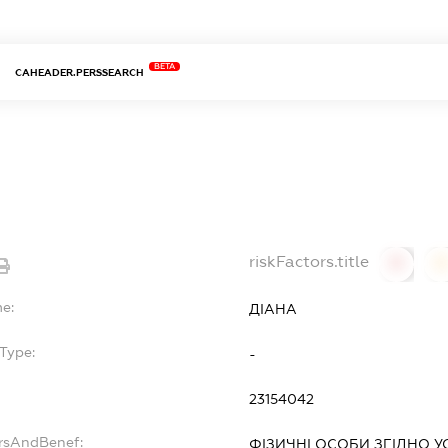
BETA
CAHEADER.PERSSEARCH
riskFactors.title
0
0
me:
ДІАНА
Type:
-
23154042
ersAndBenef:
ФІЗИЧНІ ОСОБИ ЗГІДНО 