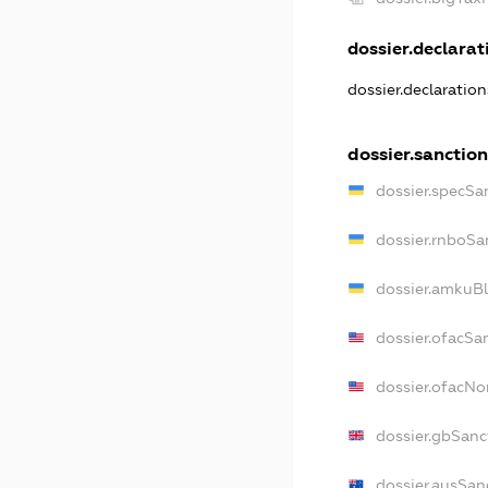
dossier.declarati
dossier.declaratio
dossier.sanction
dossier.specSa
dossier.rnboSa
dossier.amkuBl
dossier.ofacSa
dossier.ofacN
dossier.gbSanc
dossier.ausSan