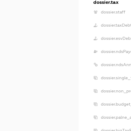
dossier.tax
dossier.staff
dossier.taxDeb
dossier.esvDeb
dossier.ndsPay
dossier.ndsAn
dossier.single
dossier.non_pr
dossier.budge
dossier.palne_
dossier.bigTa