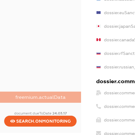
dossier.euSanc
dossier.japanS
dossier.canada
dossier.rfSanc
dossier.russian
dossier.comme
dossier.commer
freemium.actualData
dossier.commer
document.dueToDate
24.03.17
dossier.commer
SEARCH.ONMONITORING
dossier.commer