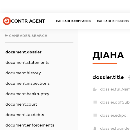
CONTR AGENT
CAHEADER.COMPANIES
CAHEADER.PERSONS
CAHEADER.SEARCH
document.dossier
ДІАНА
document.statements
document.history
dossier.title
document.inspections
dossier.fullNa
document.bankruptcy
dossier.opfSub
document.court
document.taxdebts
dossier.edrpo:
document.enforcements
dossier.found