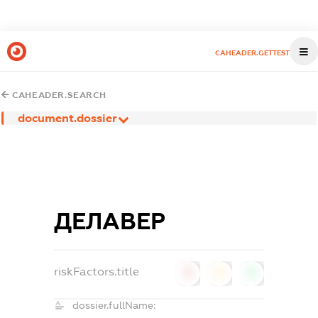
CAHEADER.GETTEST
CAHEADER.SEARCH
document.dossier
ДЕЛАВЕР
riskFactors.title
0
0
0
dossier.fullName: