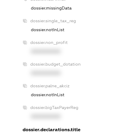
dossier.missingData
dossier.single_tax_reg
dossier.notInList
dossier.non_profit
XXXXXXXXXX
dossier.budget_dotation
XXXXXXXXXX
dossier.palne_akciz
dossier.notInList
dossier.bigTaxPayerReg
XXXXXXXXXX
dossier.declarations.title