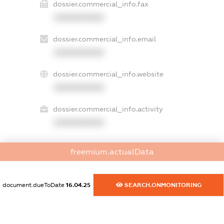
dossier.commercial_info.fax
XXXXXXXXXX
dossier.commercial_info.email
XXXXXXXXXX
dossier.commercial_info.website
XXXXXXXXXX
dossier.commercial_info.activity
XXXXXXXXXX
freemium.actualData
freemium.exampleText_1
freemium.exampleText_2
freemium.anonymousPerSearch2
document.dueToDate
16.04.25
SEARCH.ONMONITORING
FREEMIUM.DETAILS
FREEMIUM.REGISTER