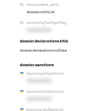
dossier.palne_akciz
dossier.notInList
dossier.bigTaxPayerReg
XXXXXXXXXX
dossier.declarations.title
dossier.declarations.noData
dossier.sanctions
dossier.specSanctions
XXXXXXXXXX
dossier.rnboSanctions
XXXXXXXXXX
dossier.amkuBlackList