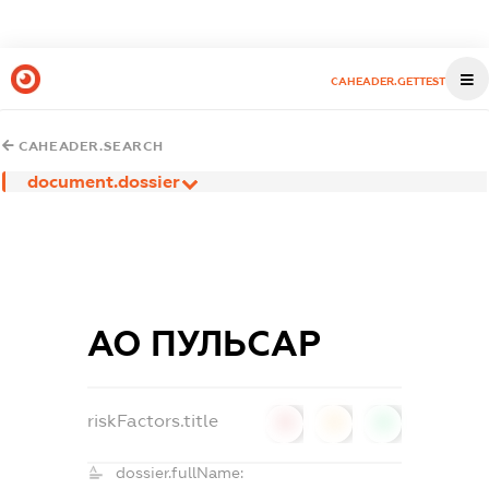
CAHEADER.GETTEST
CAHEADER.SEARCH
document.dossier
АО ПУЛЬСАР
riskFactors.title
0
0
0
dossier.fullName: