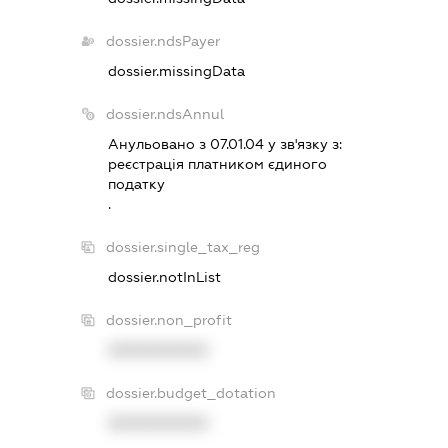
dossier.ndsPayer
dossier.missingData
dossier.ndsAnnul
Анульовано з 07.01.04 у зв'язку з:
реєстрацiя платником єдиного
податку
.
dossier.single_tax_reg
dossier.notInList
dossier.non_profit
XXXXXXXXXX
dossier.budget_dotation
XXXXXXXXXX