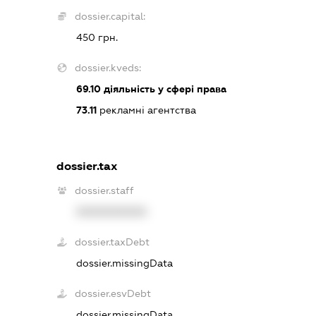
dossier.capital:
450 грн.
dossier.kveds:
69.10
діяльність у сфері права
73.11
рекламні агентства
dossier.tax
dossier.staff
XXXXXXXXXX
dossier.taxDebt
dossier.missingData
dossier.esvDebt
dossier.missingData