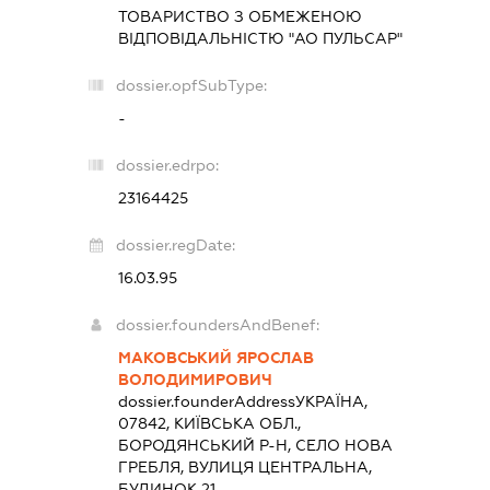
ТОВАРИСТВО З ОБМЕЖЕНОЮ
ВІДПОВІДАЛЬНІСТЮ "АО ПУЛЬСАР"
dossier.opfSubType:
-
dossier.edrpo:
23164425
dossier.regDate:
16.03.95
dossier.foundersAndBenef:
МАКОВСЬКИЙ ЯРОСЛАВ
ВОЛОДИМИРОВИЧ
dossier.founderAddress
УКРАЇНА,
07842, КИЇВСЬКА ОБЛ.,
БОРОДЯНСЬКИЙ Р-Н, СЕЛО НОВА
ГРЕБЛЯ, ВУЛИЦЯ ЦЕНТРАЛЬНА,
БУДИНОК 21