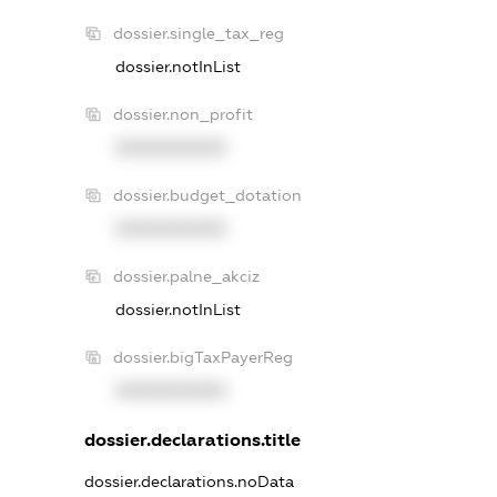
dossier.single_tax_reg
dossier.notInList
dossier.non_profit
XXXXXXXXXX
dossier.budget_dotation
XXXXXXXXXX
dossier.palne_akciz
dossier.notInList
dossier.bigTaxPayerReg
XXXXXXXXXX
dossier.declarations.title
dossier.declarations.noData