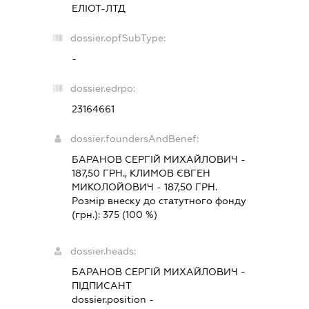
ЕЛІОТ-ЛТД
dossier.opfSubType:
-
dossier.edrpo:
23164661
dossier.foundersAndBenef:
БАРАНОВ СЕРГІЙ МИХАЙЛОВИЧ -
187,50 ГРН., КЛИМОВ ЄВГЕН
МИКОЛОЙОВИЧ - 187,50 ГРН.
Розмір внеску до статутного фонду
(грн.):
375
(100 %)
dossier.heads:
БАРАНОВ СЕРГІЙ МИХАЙЛОВИЧ
-
ПІДПИСАНТ
dossier.position -