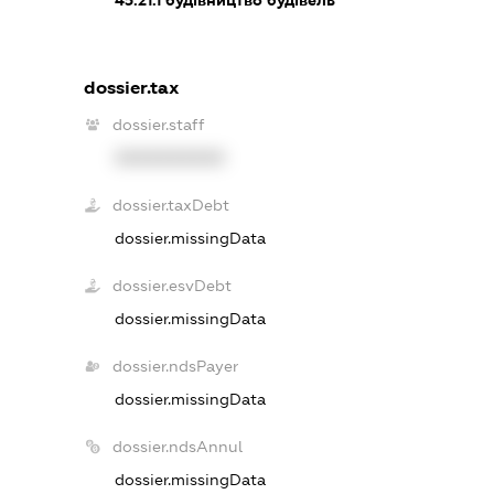
dossier.tax
dossier.staff
XXXXXXXXXX
dossier.taxDebt
dossier.missingData
dossier.esvDebt
dossier.missingData
dossier.ndsPayer
dossier.missingData
dossier.ndsAnnul
dossier.missingData