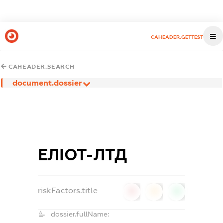
CAHEADER.GETTEST
CAHEADER.SEARCH
document.dossier
ЕЛІОТ-ЛТД
riskFactors.title
0
0
0
dossier.fullName: