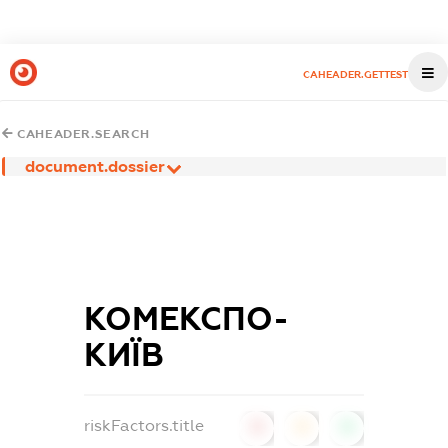
CAHEADER.GETTEST
CAHEADER.SEARCH
document.dossier
КОМЕКСПО-
КИЇВ
riskFactors.title
0
0
0