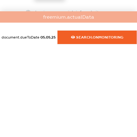
dossier.commercial_info.website
freemium.actualData
XXXXXXXXXX
dossier.commercial_info.activity
document.dueToDate
05.05.25
SEARCH.ONMONITORING
XXXXXXXXXX
freemium.exampleText_1
freemium.exampleText_2
freemium.anonymousPerSearch2
FREEMIUM.DETAILS
FREEMIUM.REGISTER