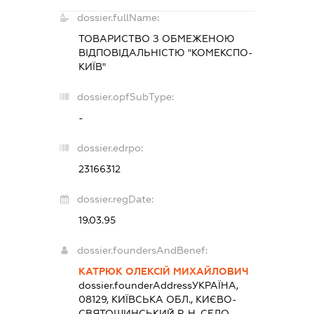
dossier.fullName:
ТОВАРИСТВО З ОБМЕЖЕНОЮ
ВІДПОВІДАЛЬНІСТЮ "КОМЕКСПО-
КИЇВ"
dossier.opfSubType:
-
dossier.edrpo:
23166312
dossier.regDate:
19.03.95
dossier.foundersAndBenef:
КАТРЮК ОЛЕКСІЙ МИХАЙЛОВИЧ
dossier.founderAddress
УКРАЇНА,
08129, КИЇВСЬКА ОБЛ., КИЄВО-
СВЯТОШИНСЬКИЙ Р-Н, СЕЛО