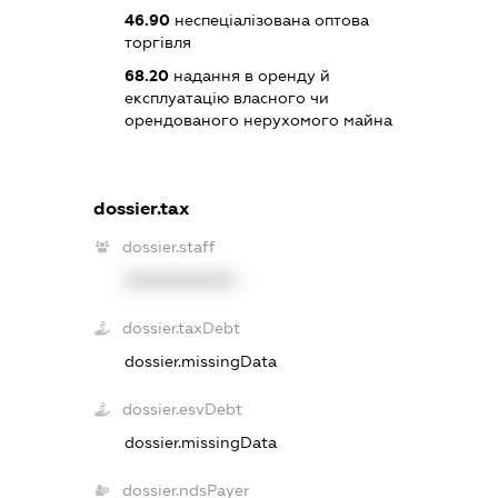
46.90
неспеціалізована оптова
торгівля
68.20
надання в оренду й
експлуатацію власного чи
орендованого нерухомого майна
dossier.tax
dossier.staff
XXXXXXXXXX
dossier.taxDebt
dossier.missingData
dossier.esvDebt
dossier.missingData
dossier.ndsPayer