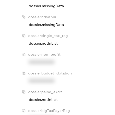
dossier.missingData
dossier.ndsAnnul
dossier.missingData
dossier.single_tax_reg
dossier.notInList
dossier.non_profit
XXXXXXXXXX
dossier.budget_dotation
XXXXXXXXXX
dossier.palne_akciz
dossier.notInList
dossier.bigTaxPayerReg