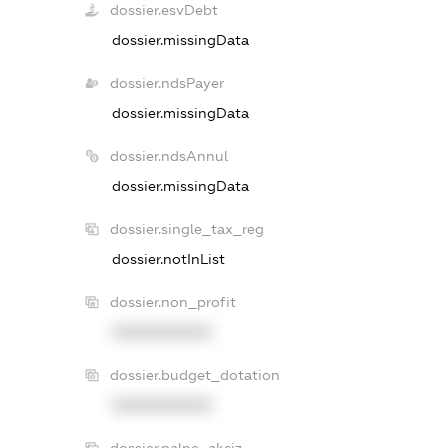
dossier.esvDebt
dossier.missingData
dossier.ndsPayer
dossier.missingData
dossier.ndsAnnul
dossier.missingData
dossier.single_tax_reg
dossier.notInList
dossier.non_profit
XXXXXXXXXX
dossier.budget_dotation
XXXXXXXXXX