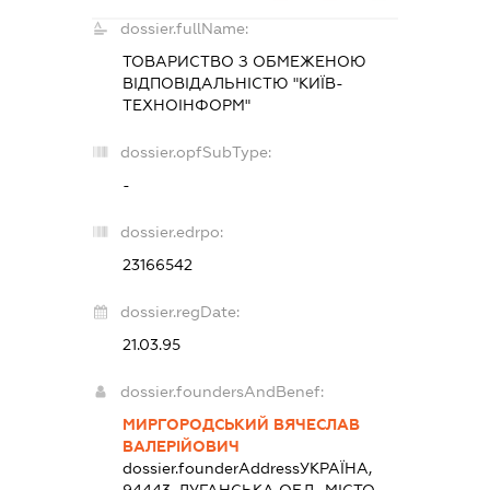
dossier.fullName:
ТОВАРИСТВО З ОБМЕЖЕНОЮ
ВІДПОВІДАЛЬНІСТЮ "КИЇВ-
ТЕХНОІНФОРМ"
dossier.opfSubType:
-
dossier.edrpo:
23166542
dossier.regDate:
21.03.95
dossier.foundersAndBenef:
МИРГОРОДСЬКИЙ ВЯЧЕСЛАВ
ВАЛЕРІЙОВИЧ
dossier.founderAddress
УКРАЇНА,