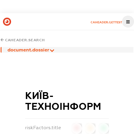
CAHEADER.GETTEST
CAHEADER.SEARCH
document.dossier
КИЇВ-
ТЕХНОІНФОРМ
riskFactors.title
0
0
0