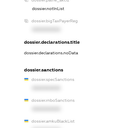
dossier.palne_akciz
dossier.notInList
dossier.bigTaxPayerReg
XXXXXXXXXX
dossier.declarations.title
dossier.declarations.noData
dossier.sanctions
dossier.specSanctions
XXXXXXXXXX
dossier.rnboSanctions
XXXXXXXXXX
dossier.amkuBlackList