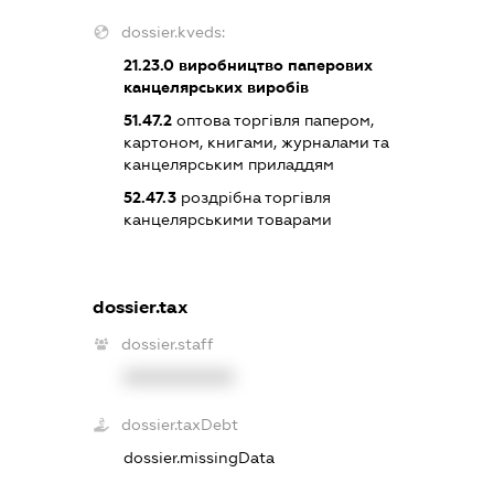
dossier.kveds:
21.23.0
виробництво паперових
канцелярських виробів
51.47.2
оптова торгівля папером,
картоном, книгами, журналами та
канцелярським приладдям
52.47.3
роздрібна торгівля
канцелярськими товарами
dossier.tax
dossier.staff
XXXXXXXXXX
dossier.taxDebt
dossier.missingData