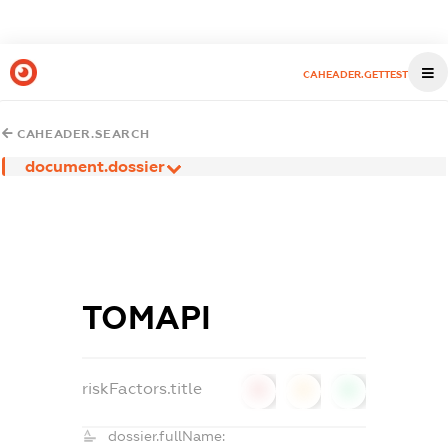
CAHEADER.GETTEST
CAHEADER.SEARCH
document.dossier
ТОМАРІ
riskFactors.title
0
0
0
dossier.fullName: