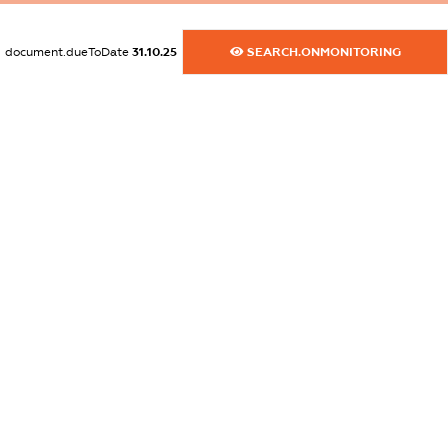
dossier.commercial_info.activity
XXXXXXXXXX
document.dueToDate
31.10.25
SEARCH.ONMONITORING
freemium.exampleText_1
freemium.exampleText_2
freemium.anonymousPerSearch2
FREEMIUM.DETAILS
FREEMIUM.REGISTER