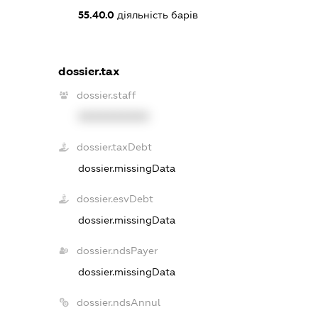
55.40.0
діяльність барів
dossier.tax
dossier.staff
XXXXXXXXXX
dossier.taxDebt
dossier.missingData
dossier.esvDebt
dossier.missingData
dossier.ndsPayer
dossier.missingData
dossier.ndsAnnul