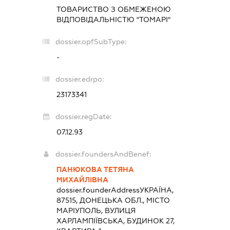
ТОВАРИСТВО З ОБМЕЖЕНОЮ
ВІДПОВІДАЛЬНІСТЮ "ТОМАРІ"
dossier.opfSubType:
-
dossier.edrpo:
23173341
dossier.regDate:
07.12.93
dossier.foundersAndBenef:
ПАНЮКОВА ТЕТЯНА
МИХАЙЛІВНА
dossier.founderAddress
УКРАЇНА,
87515, ДОНЕЦЬКА ОБЛ., МІСТО
МАРІУПОЛЬ, ВУЛИЦЯ
ХАРЛАМПІЇВСЬКА, БУДИНОК 27,