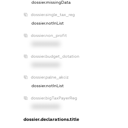
dossier.missingData
dossier.single_tax_reg
dossier.notInList
dossier.non_profit
XXXXXXXXXX
dossier.budget_dotation
XXXXXXXXXX
dossier.palne_akciz
dossier.notInList
dossier.bigTaxPayerReg
XXXXXXXXXX
dossier.declarations.title