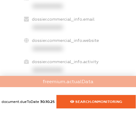
XXXXXXXXXX
dossier.commercial_info.email
XXXXXXXXXX
dossier.commercial_info.website
XXXXXXXXXX
dossier.commercial_info.activity
XXXXXXXXXX
freemium.actualData
freemium.exampleText_1
freemium.exampleText_2
document.dueToDate
30.10.25
SEARCH.ONMONITORING
freemium.anonymousPerSearch2
FREEMIUM.DETAILS
FREEMIUM.REGISTER