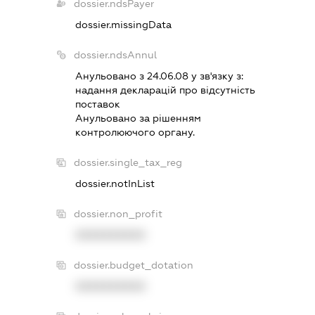
dossier.ndsPayer
dossier.missingData
dossier.ndsAnnul
Анульовано з 24.06.08 у зв'язку з:
надання декларацiй про вiдсутнiсть
поставок
Анульовано за рiшенням
контролюючого органу.
dossier.single_tax_reg
dossier.notInList
dossier.non_profit
XXXXXXXXXX
dossier.budget_dotation
XXXXXXXXXX