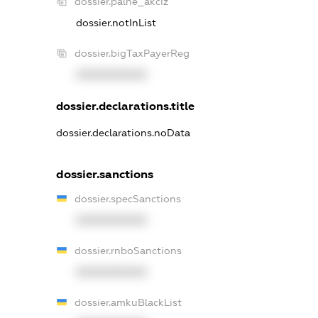
dossier.palne_akciz
dossier.notInList
dossier.bigTaxPayerReg
XXXXXXXXXX
dossier.declarations.title
dossier.declarations.noData
dossier.sanctions
dossier.specSanctions
XXXXXXXXXX
dossier.rnboSanctions
XXXXXXXXXX
dossier.amkuBlackList