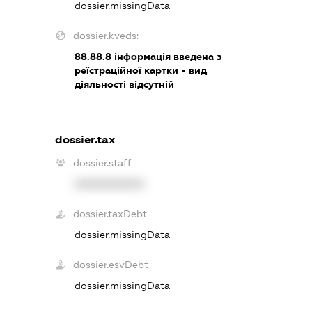
dossier.missingData
dossier.kveds:
88.88.8
інформація введена з
реїстраційної картки - вид
діяльності відсутній
dossier.tax
dossier.staff
XXXXXXXXXX
dossier.taxDebt
dossier.missingData
dossier.esvDebt
dossier.missingData