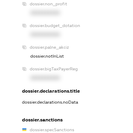
dossier.non_profit
XXXXXXXXXX
dossier.budget_dotation
XXXXXXXXXX
dossier.palne_akciz
dossier.notInList
dossier.bigTaxPayerReg
XXXXXXXXXX
dossier.declarations.title
dossier.declarations.noData
dossier.sanctions
dossier.specSanctions