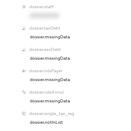
dossier.staff
XXXXXXXXXX
dossier.taxDebt
dossier.missingData
dossier.esvDebt
dossier.missingData
dossier.ndsPayer
dossier.missingData
dossier.ndsAnnul
dossier.missingData
dossier.single_tax_reg
dossier.notInList