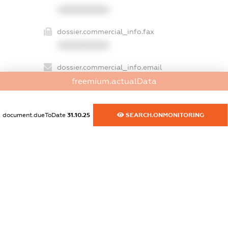
XXXXXXXXXX
dossier.commercial_info.fax
XXXXXXXXXX
dossier.commercial_info.email
freemium.actualData
XXXXXXXXXX
dossier.commercial_info.website
document.dueToDate
31.10.25
SEARCH.ONMONITORING
XXXXXXXXXX
dossier.commercial_info.activity
XXXXXXXXXX
freemium.exampleText_1
freemium.exampleText_2
freemium.anonymousPerSearch2