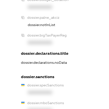
XXXXXXXXXX
dossier.palne_akciz
dossier.notInList
dossier.bigTaxPayerReg
XXXXXXXXXX
dossier.declarations.title
dossier.declarations.noData
dossier.sanctions
dossier.specSanctions
XXXXXXXXXX
dossier.rnboSanctions