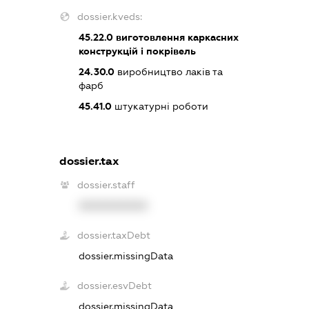
dossier.kveds:
45.22.0
виготовлення каркасних
конструкцій і покрівель
24.30.0
виробництво лаків та
фарб
45.41.0
штукатурні роботи
dossier.tax
dossier.staff
XXXXXXXXXX
dossier.taxDebt
dossier.missingData
dossier.esvDebt
dossier.missingData