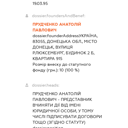
19.03.95
dossier.foundersAndBenef:
ПРУДЧЕНКО АНАТОЛІЙ
ПАВЛОВИЧ
dossier.founderAddress
УКРАЇНА,
83055, ДОНЕЦЬКА ОБЛ., МІСТО
ДОНЕЦЬК, ВУЛИЦЯ
Р.ЛЮКСЕМБУРГ, БУДИНОК 2 Б,
КВАРТИРА 915
Розмір внеску до статутного
фонду (грн.):
10
(100 %)
dossier.heads:
ПРУДЧЕНКО АНАТОЛІЙ
ПАВЛОВИЧ
-
ПРЕДСТАВНИК
ВЧИНЯТИ ДІЇ ВІД ІМЕНІ
ЮРИДИЧНОЇ ОСОБИ, У ТОМУ
ЧИСЛІ ПІДПИСУВАТИ ДОГОВОРИ
ТОЩО (ЗГІДНО СТАТУТУ)