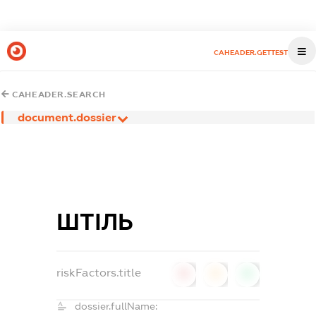
CAHEADER.GETTEST
CAHEADER.SEARCH
document.dossier
ШТІЛЬ
riskFactors.title
0
0
0
dossier.fullName: