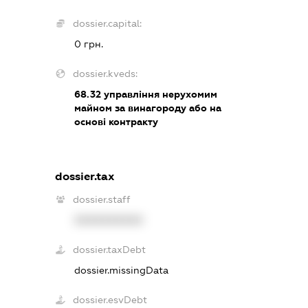
dossier.capital:
0 грн.
dossier.kveds:
68.32
управління нерухомим
майном за винагороду або на
основі контракту
dossier.tax
dossier.staff
XXXXXXXXXX
dossier.taxDebt
dossier.missingData
dossier.esvDebt