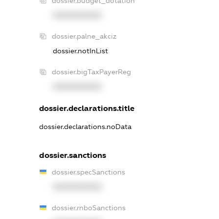
dossier.budget_dotation
XXXXXXXXXX
dossier.palne_akciz
dossier.notInList
dossier.bigTaxPayerReg
XXXXXXXXXX
dossier.declarations.title
dossier.declarations.noData
dossier.sanctions
dossier.specSanctions
XXXXXXXXXX
dossier.rnboSanctions