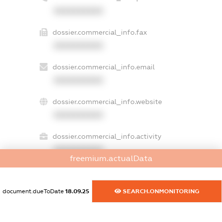
XXXXXXXXXX
dossier.commercial_info.fax
XXXXXXXXXX
dossier.commercial_info.email
XXXXXXXXXX
dossier.commercial_info.website
XXXXXXXXXX
dossier.commercial_info.activity
XXXXXXXXXX
freemium.actualData
document.dueToDate
18.09.25
SEARCH.ONMONITORING
freemium.exampleText_1
freemium.exampleText_2
freemium.anonymousPerSearch2