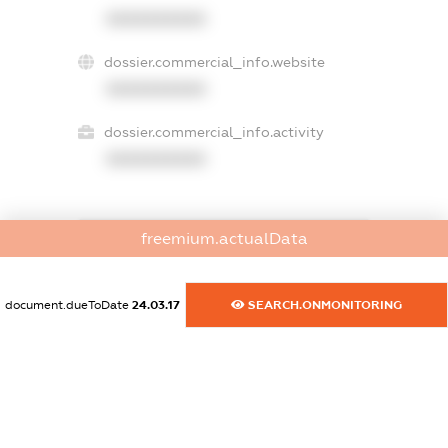
XXXXXXXXXX
dossier.commercial_info.website
XXXXXXXXXX
dossier.commercial_info.activity
XXXXXXXXXX
freemium.actualData
freemium.exampleText_1
freemium.exampleText_2
freemium.anonymousPerSearch2
document.dueToDate
24.03.17
SEARCH.ONMONITORING
FREEMIUM.DETAILS
FREEMIUM.REGISTER