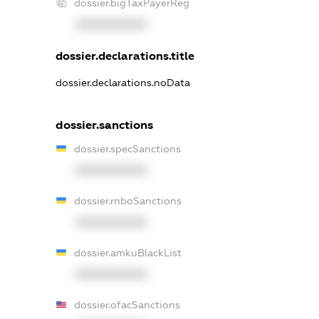
dossier.bigTaxPayerReg
XXXXXXXXXX
dossier.declarations.title
dossier.declarations.noData
dossier.sanctions
dossier.specSanctions
XXXXXXXXXX
dossier.rnboSanctions
XXXXXXXXXX
dossier.amkuBlackList
XXXXXXXXXX
dossier.ofacSanctions