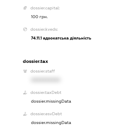
dossier.capital:
100 грн.
dossier.kveds:
74.11.1
адвокатська діяльність
dossier.tax
dossier.staff
XXXXXXXXXX
dossier.taxDebt
dossier.missingData
dossier.esvDebt
dossier.missingData