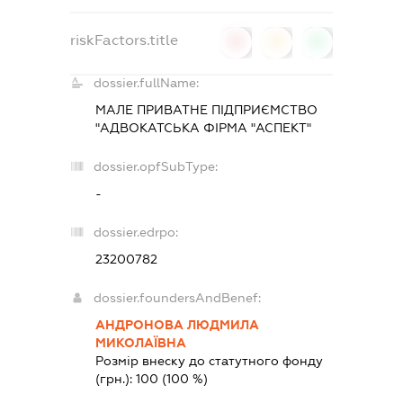
riskFactors.title
0
0
0
dossier.fullName:
МАЛЕ ПРИВАТНЕ ПІДПРИЄМСТВО
"АДВОКАТСЬКА ФІРМА "АСПЕКТ"
dossier.opfSubType:
-
dossier.edrpo:
23200782
dossier.foundersAndBenef:
АНДРОНОВА ЛЮДМИЛА
МИКОЛАЇВНА
Розмір внеску до статутного фонду
(грн.):
100
(100 %)