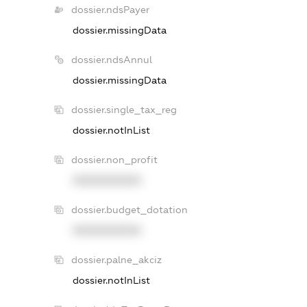
dossier.ndsPayer
dossier.missingData
dossier.ndsAnnul
dossier.missingData
dossier.single_tax_reg
dossier.notInList
dossier.non_profit
XXXXXXXXXX
dossier.budget_dotation
XXXXXXXXXX
dossier.palne_akciz
dossier.notInList