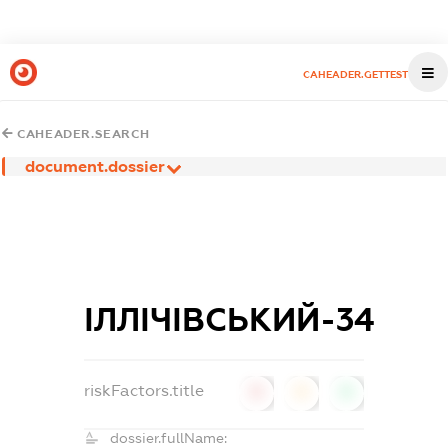
CAHEADER.GETTEST
CAHEADER.SEARCH
document.dossier
ІЛЛІЧІВСЬКИЙ-34
riskFactors.title
0
0
0
dossier.fullName: