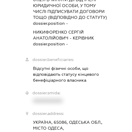
ЮРИДИЧНОЇ ОСОБИ, У ТОМУ
ЧИСЛІ ПІДПИСУВАТИ ДОГОВОРИ
ТОЩО (ВІДПОВІДНО ДО СТАТУТУ)
dossier.position -
НИКИФОРЕНКО СЕРГІЙ
АНАТОЛІЙОВИЧ
-
КЕРІВНИК
dossier.position -
dossier.beneficiaries:
Відсутні фізичні особи, що
відповідають статусу кінцевого
бенефіціарного власника
dossier.smida:
XXXXXXXXXX
dossier.address:
УКРАЇНА, 65086, ОДЕСЬКА ОБЛ.,
МІСТО ОДЕСА,