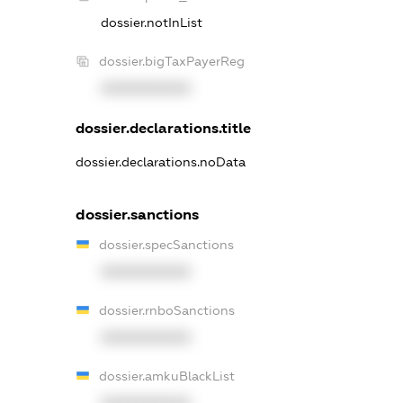
dossier.notInList
dossier.bigTaxPayerReg
XXXXXXXXXX
dossier.declarations.title
dossier.declarations.noData
dossier.sanctions
dossier.specSanctions
XXXXXXXXXX
dossier.rnboSanctions
XXXXXXXXXX
dossier.amkuBlackList