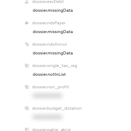
dossier.esvDebt
dossier.missingData
dossier.ndsPayer
dossier.missingData
dossier.ndsAnnul
dossier.missingData
dossier.single_tax_reg
dossier.notInList
dossier.non_profit
XXXXXXXXXX
dossier.budget_dotation
XXXXXXXXXX
dossier.palne_akciz