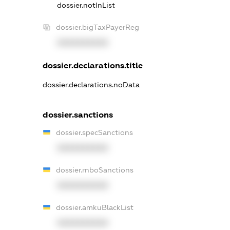
dossier.notInList
dossier.bigTaxPayerReg
XXXXXXXXXX
dossier.declarations.title
dossier.declarations.noData
dossier.sanctions
dossier.specSanctions
XXXXXXXXXX
dossier.rnboSanctions
XXXXXXXXXX
dossier.amkuBlackList
XXXXXXXXXX