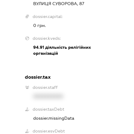
ВУЛИЦЯ СУВОРОВА, 87
dossier.capital:
0 грн.
dossier.kveds:
94.91
діяльність релігійних
організацій
dossier.tax
dossier.staff
XXXXXXXXXX
dossier.taxDebt
dossier.missingData
dossier.esvDebt