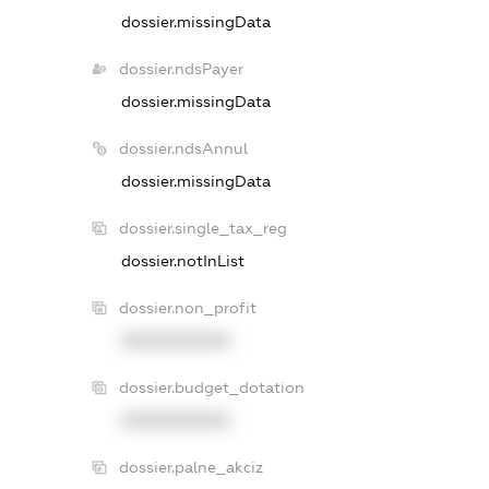
dossier.missingData
dossier.ndsPayer
dossier.missingData
dossier.ndsAnnul
dossier.missingData
dossier.single_tax_reg
dossier.notInList
dossier.non_profit
XXXXXXXXXX
dossier.budget_dotation
XXXXXXXXXX
dossier.palne_akciz