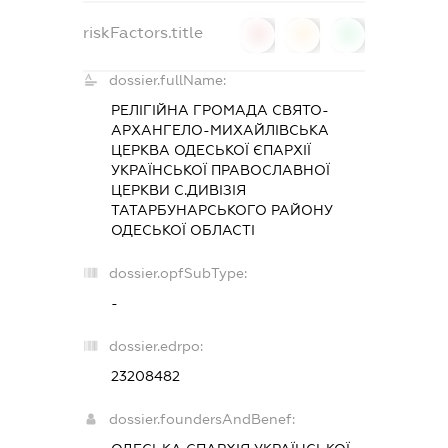
riskFactors.title
0
0
0
dossier.fullName:
РЕЛІГІЙНА ГРОМАДА СВЯТО-
АРХАНГЕЛО-МИХАЙЛІВСЬКА
ЦЕРКВА ОДЕСЬКОЇ ЄПАРХІЇ
УКРАЇНСЬКОЇ ПРАВОСЛАВНОЇ
ЦЕРКВИ С.ДИВІЗІЯ
ТАТАРБУНАРСЬКОГО РАЙОНУ
ОДЕСЬКОЇ ОБЛАСТІ
dossier.opfSubType:
-
dossier.edrpo:
23208482
dossier.foundersAndBenef: