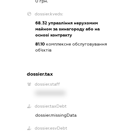
0 грн.
dossier.kveds:
68.32
управління нерухомим
майном за винагороду або на
основі контракту
81.10
комплексне обслуговування
об'єктів
dossier.tax
dossier.staff
XXXXXXXXXX
dossier.taxDebt
dossier.missingData
dossier.esvDebt