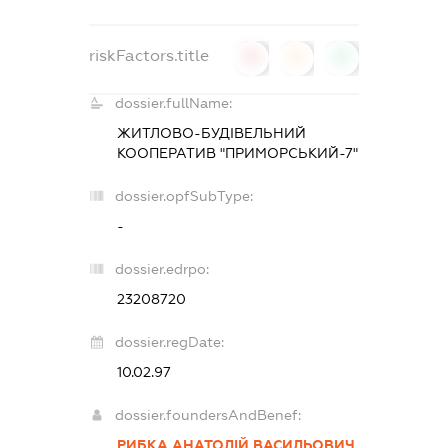
riskFactors.title
0
0
0
dossier.fullName:
ЖИТЛОВО-БУДІВЕЛЬНИЙ
КООПЕРАТИВ "ПРИМОРСЬКИЙ-7"
dossier.opfSubType:
-
dossier.edrpo:
23208720
dossier.regDate:
10.02.97
dossier.foundersAndBenef:
РИБКА АНАТОЛІЙ ВАСИЛЬОВИЧ