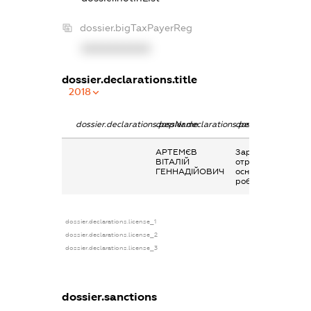
dossier.bigTaxPayerReg
XXXXXXXXXX
dossier.declarations.title
2018
dossier.declarations.pepName
dossier.declarations.personName
dossier.declaratio
АРТЕМЄВ
Заробітна плата
ВІТАЛІЙ
отримана за
ГЕННАДІЙОВИЧ
основним місцем
роботи
dossier.declarations.license_1
dossier.declarations.license_2
dossier.declarations.license_3
dossier.sanctions