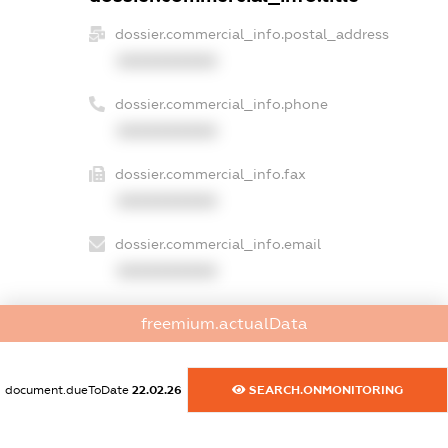
dossier.commercial_info.postal_address
XXXXXXXXXX
dossier.commercial_info.phone
XXXXXXXXXX
dossier.commercial_info.fax
XXXXXXXXXX
dossier.commercial_info.email
XXXXXXXXXX
dossier.commercial_info.website
freemium.actualData
XXXXXXXXXX
dossier.commercial_info.activity
document.dueToDate
22.02.26
SEARCH.ONMONITORING
XXXXXXXXXX