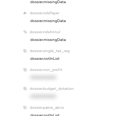
dossier.missingData
dossier.ndsPayer
dossier.missingData
dossier.ndsAnnul
dossier.missingData
dossier.single_tax_reg
dossier.notInList
dossier.non_profit
XXXXXXXXXX
dossier.budget_dotation
XXXXXXXXXX
dossier.palne_akciz
dossier.notInList