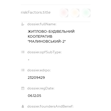
riskFactors.title
0
0
0
dossier.fullName:
ЖИТЛОВО-БУДІВЕЛЬНИЙ
КООПЕРАТИВ
"МАЛИНОВСЬКИЙ-2"
dossier.opfSubType:
-
dossier.edrpo:
23209429
dossier.regDate:
06.12.05
dossier.foundersAndBenef: