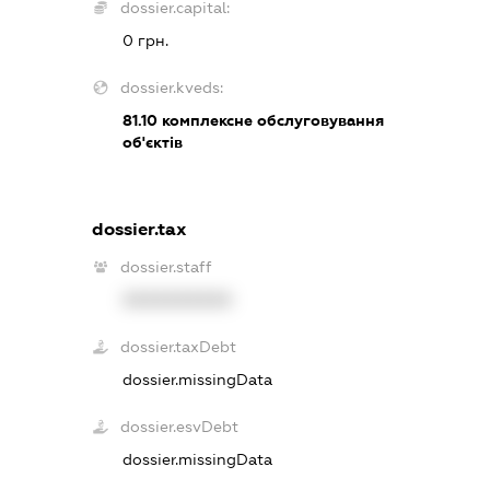
dossier.capital:
0 грн.
dossier.kveds:
81.10
комплексне обслуговування
об'єктів
dossier.tax
dossier.staff
XXXXXXXXXX
dossier.taxDebt
dossier.missingData
dossier.esvDebt
dossier.missingData