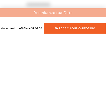
XXXXXXXXXX
freemium.actualData
dossier.commercial_info.website
XXXXXXXXXX
document.dueToDate
21.02.26
SEARCH.ONMONITORING
dossier.commercial_info.activity
XXXXXXXXXX
freemium.exampleText_1
freemium.exampleText_2
freemium.anonymousPerSearch2
FREEMIUM.DETAILS
FREEMIUM.REGISTER