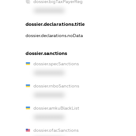
dossier.bigTaxPayerReg
XXXXXXXXXX
dossier.declarations.title
dossier.declarations.noData
dossier.sanctions
dossier.specSanctions
XXXXXXXXXX
dossier.rnboSanctions
XXXXXXXXXX
dossier.amkuBlackList
XXXXXXXXXX
dossier.ofacSanctions