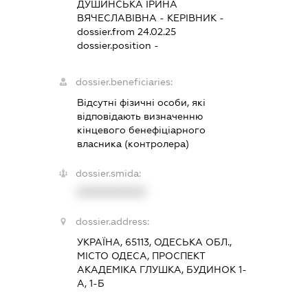
ДУШИНСЬКА ІРИНА
ВЯЧЕСЛАВІВНА
-
КЕРІВНИК
-
dossier.from 24.02.25
dossier.position -
dossier.beneficiaries:
Відсутні фізичні особи, які
відповідають визначенню
кінцевого бенефіціарного
власника (контролера)
dossier.smida:
XXXXXXXXXX
dossier.address:
УКРАЇНА, 65113, ОДЕСЬКА ОБЛ.,
МІСТО ОДЕСА, ПРОСПЕКТ
АКАДЕМІКА ГЛУШКА, БУДИНОК 1-
А, 1-Б