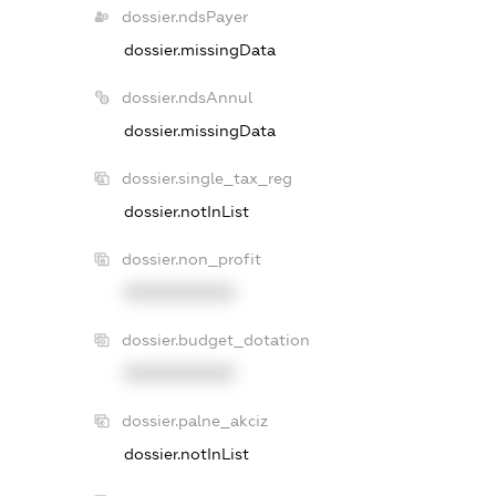
dossier.ndsPayer
dossier.missingData
dossier.ndsAnnul
dossier.missingData
dossier.single_tax_reg
dossier.notInList
dossier.non_profit
XXXXXXXXXX
dossier.budget_dotation
XXXXXXXXXX
dossier.palne_akciz
dossier.notInList