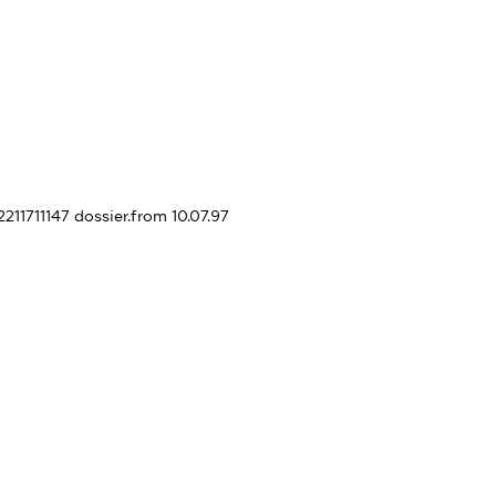
2211711147
dossier.from 10.07.97