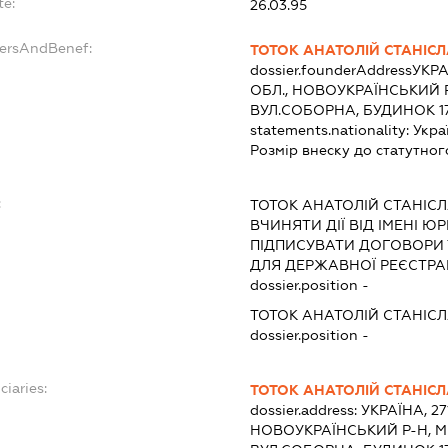
te:
26.03.95
dersAndBenef:
ТОТОК АНАТОЛІЙ СТАНІС
dossier.founderAddress
УКРА
ОБЛ., НОВОУКРАЇНСЬКИЙ 
ВУЛ.СОБОРНА, БУДИНОК 1
statements.nationality:
Укра
Розмір внеску до статутног
:
ТОТОК АНАТОЛІЙ СТАНІС
ВЧИНЯТИ ДІЇ ВІД ІМЕНІ Ю
ПІДПИСУВАТИ ДОГОВОРИ
ДЛЯ ДЕРЖАВНОЇ РЕЄСТРАЦ
dossier.position -
ТОТОК АНАТОЛІЙ СТАНІС
dossier.position -
ciaries:
ТОТОК АНАТОЛІЙ СТАНІС
dossier.address:
УКРАЇНА, 2
НОВОУКРАЇНСЬКИЙ Р-Н, М