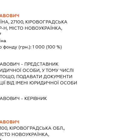
ЛАВОВИЧ
ЇНА, 27100, КІРОВОГРАДСЬКА
Р-Н, МІСТО НОВОУКРАЇНКА,
7
їна
о фонду (грн.):
1 000
(100 %)
ЛАВОВИЧ
-
ПРЕДСТАВНИК
РИДИЧНОЇ ОСОБИ, У ТОМУ ЧИСЛІ
 ТОЩО, ПОДАВАТИ ДОКУМЕНТИ
ІЇ ВІД ІМЕНІ ЮРИДИЧНОЇ ОСОБИ
ЛАВОВИЧ
-
КЕРІВНИК
ЛАВОВИЧ
7100, КІРОВОГРАДСЬКА ОБЛ.,
ІСТО НОВОУКРАЇНКА,