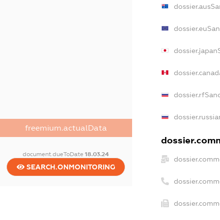
dossier.ausSa
dossier.euSan
dossier.japan
dossier.cana
dossier.rfSan
dossier.russi
freemium.actualData
dossier.comm
document.dueToDate
18.03.24
dossier.comme
SEARCH.ONMONITORING
dossier.comm
dossier.comme