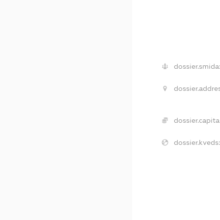
dossier.smida
dossier.addres
dossier.capital
dossier.kveds