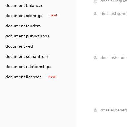
dossier.regDa
document.balances
dossier.foun
document.scorings
new!
document.tenders
document.publicfunds
document.ved
document.semantrum
dossier.heads
document.relationships
document.licenses
new!
dossier.benefi