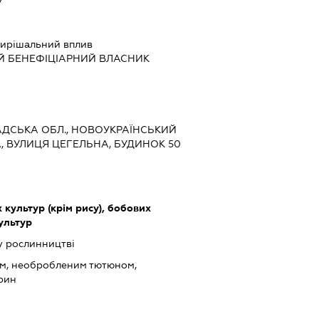
7
ирішальний вплив
Й БЕНЕФІЦІАРНИЙ ВЛАСНИК
РАДСЬКА ОБЛ., НОВОУКРАЇНСЬКИЙ
А, ВУЛИЦЯ ЦЕГЕЛЬНА, БУДИНОК 50
культур (крім рису), бобових
культур
у рослинництві
ом, необробленим тютюном,
арин