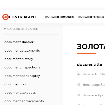
CONTR AGENT
CAHEADER.COMPANIES
CAHEADER.PERSONS
CAHEADER.SEARCH
document.dossier
ЗОЛОТ
document.statements
document.history
dossier.title
document.inspections
dossier.fullN
document.bankruptcy
document.court
dossier.opfS
document.taxdebts
dossier.edrpo
document.enforcements