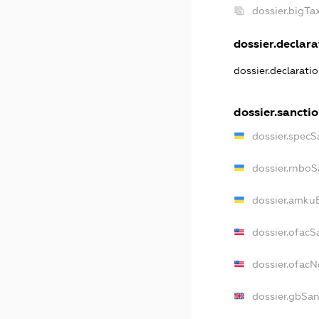
dossier.bigT
dossier.declara
dossier.declarati
dossier.sancti
dossier.specS
dossier.rnboS
dossier.amkuB
dossier.ofacS
dossier.ofac
dossier.gbSan