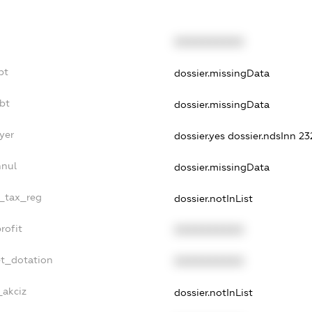
XXXXXXXXXX
bt
dossier.missingData
bt
dossier.missingData
yer
dossier.yes
dossier.ndsInn 23
nnul
dossier.missingData
e_tax_reg
dossier.notInList
rofit
XXXXXXXXXX
et_dotation
XXXXXXXXXX
_akciz
dossier.notInList