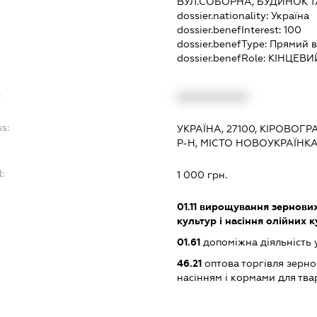
ВУЛ.СОБОРНА, БУДИНОК 1
dossier.nationality:
Україна
dossier.benefInterest:
100
dossier.benefType:
Прямий в
dossier.benefRole:
КІНЦЕВИ
:
XXXXXXXXXX
s:
УКРАЇНА, 27100, КІРОВОГ
Р-Н, МІСТО НОВОУКРАЇНК
:
1 000 грн.
:
01.11
вирощування зернових 
культур і насіння олійних 
01.61
допоміжна діяльність 
46.21
оптова торгівля зерн
насінням і кормами для тв