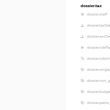
dossier.tax
dossier.staff
dossier.taxDe
dossier.esvDe
dossier.ndsPa
dossier.ndsA
dossier.singl
dossier.non_p
dossier.budg
dossier.palne