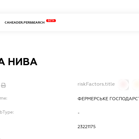
BETA
CAHEADER.PERSSEARCH
А НИВА
riskFactors.title
0
ame:
ФЕРМЕРСЬКЕ ГОСПОДАРСТ
ubType:
-
:
23221175