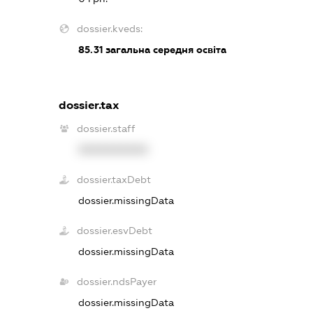
dossier.kveds:
85.31
загальна середня освіта
dossier.tax
dossier.staff
XXXXXXXXXX
dossier.taxDebt
dossier.missingData
dossier.esvDebt
dossier.missingData
dossier.ndsPayer
dossier.missingData