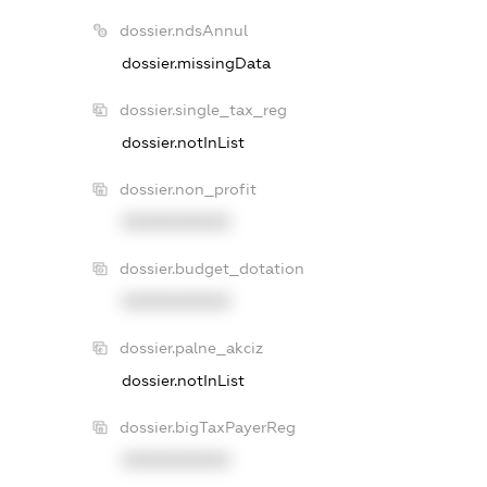
dossier.ndsAnnul
dossier.missingData
dossier.single_tax_reg
dossier.notInList
dossier.non_profit
XXXXXXXXXX
dossier.budget_dotation
XXXXXXXXXX
dossier.palne_akciz
dossier.notInList
dossier.bigTaxPayerReg
XXXXXXXXXX