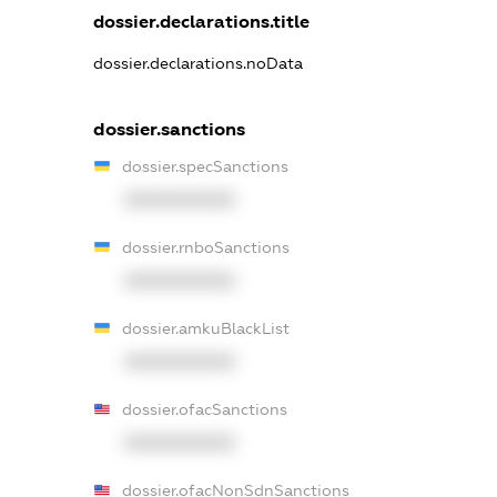
dossier.declarations.title
dossier.declarations.noData
dossier.sanctions
dossier.specSanctions
XXXXXXXXXX
dossier.rnboSanctions
XXXXXXXXXX
dossier.amkuBlackList
XXXXXXXXXX
dossier.ofacSanctions
XXXXXXXXXX
dossier.ofacNonSdnSanctions