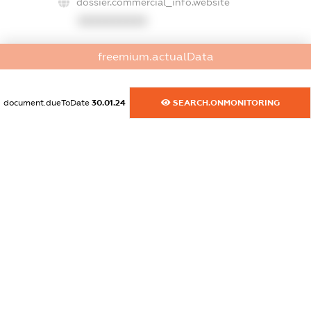
dossier.commercial_info.website
XXXXXXXXXX
dossier.commercial_info.activity
freemium.actualData
XXXXXXXXXX
document.dueToDate
30.01.24
SEARCH.ONMONITORING
freemium.exampleText_1
freemium.exampleText_2
freemium.anonymousPerSearch2
FREEMIUM.DETAILS
FREEMIUM.REGISTER