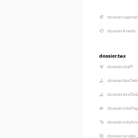
dossier.capital
dossier.kveds:
dossier.tax
dossier.staff
dossier.taxDeb
dossier.esvDe
dossier.ndsPa
dossier.ndsAn
dossier.single