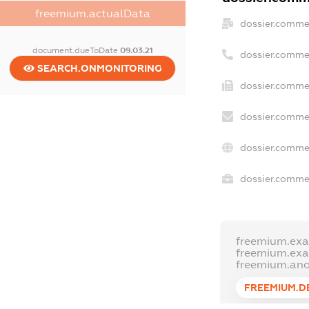
freemium.actualData
dossier.comme
document.dueToDate
09.03.21
dossier.comme
SEARCH.ONMONITORING
dossier.commer
dossier.commer
dossier.comme
dossier.commer
freemium.ex
freemium.ex
freemium.an
FREEMIUM.D