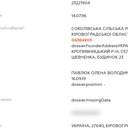
23221904
e:
14.07.96
ersAndBenef:
СОКОЛІВСЬКА СІЛЬСЬКА 
КІРОВОГРАДСЬКОЇ ОБЛАС
04364905
dossier.founderAddress
УКРА
КРОПИВНИЦЬКИЙ Р-Н, СЕЛ
ШЕВЧЕНКА, БУДИНОК 23
ПАВЛЮК ОЛЕНА ВОЛОДИ
16.09.19
dossier.position -
iaries:
dossier.missingData
XXXXXXXXXX
s:
УКРАЇНА, 27640, КІРОВОГ