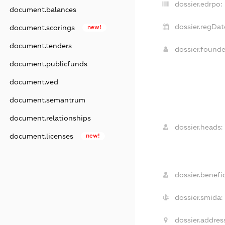
dossier.edrpo:
document.balances
dossier.regDat
document.scorings
new!
document.tenders
dossier.found
document.publicfunds
document.ved
document.semantrum
document.relationships
dossier.heads:
document.licenses
new!
dossier.benefic
dossier.smida:
dossier.addres