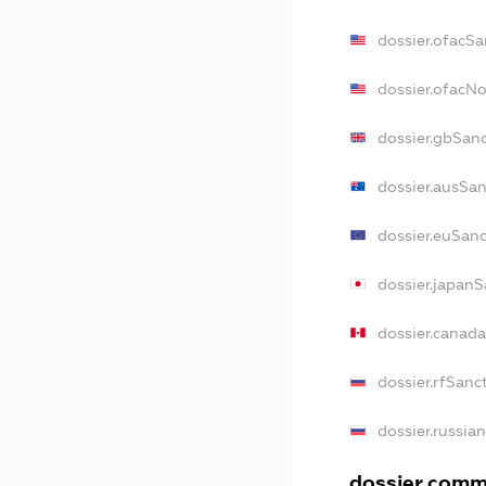
dossier.ofacSa
dossier.ofacN
dossier.gbSan
dossier.ausSa
dossier.euSan
dossier.japan
dossier.canad
dossier.rfSanc
dossier.russia
dossier.comme