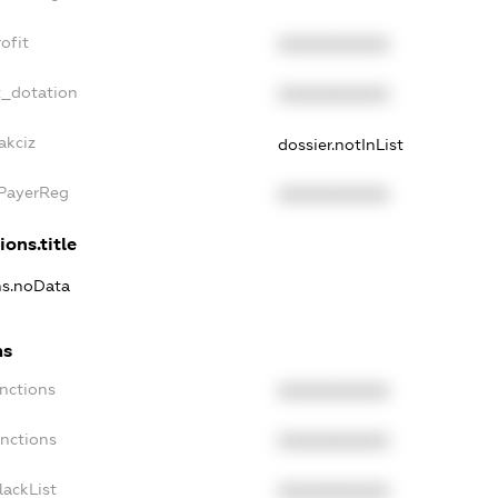
ofit
XXXXXXXXXX
t_dotation
XXXXXXXXXX
akciz
dossier.notInList
xPayerReg
XXXXXXXXXX
ions.title
ons.noData
ns
anctions
XXXXXXXXXX
anctions
XXXXXXXXXX
lackList
XXXXXXXXXX