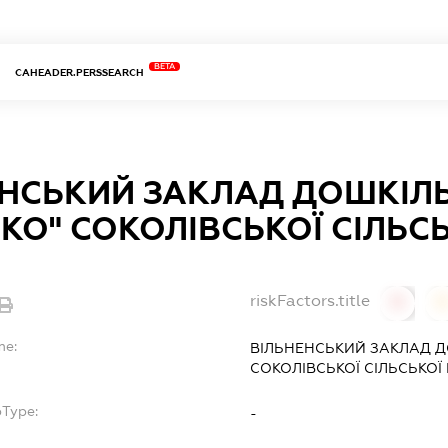
BETA
CAHEADER.PERSSEARCH
ЕНСЬКИЙ ЗАКЛАД ДОШКІЛЬ
КО" СОКОЛІВСЬКОЇ СІЛЬС
riskFactors.title
0
0
me:
ВІЛЬНЕНСЬКИЙ ЗАКЛАД Д
СОКОЛІВСЬКОЇ СІЛЬСЬКОЇ
bType:
-