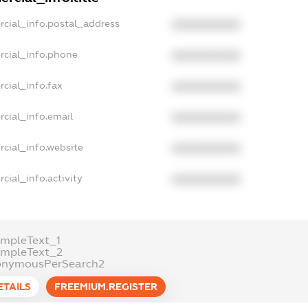
rcial_info.postal_address
XXXXXXXXXX
rcial_info.phone
XXXXXXXXXX
cial_info.fax
XXXXXXXXXX
cial_info.email
XXXXXXXXXX
rcial_info.website
XXXXXXXXXX
cial_info.activity
XXXXXXXXXX
ampleText_1
ampleText_2
onymousPerSearch2
ETAILS
FREEMIUM.REGISTER