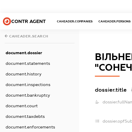
CONTR AGENT
CAHEADER.COMPANIES
CAHEADER.PERSONS
CAHEADER.SEARCH
document.dossier
ВІЛЬН
document.statements
"СОНЕЧ
document.history
document.inspections
dossier.title
document.bankruptcy
dossier.fullNa
document.court
document.taxdebts
dossier.opfSu
document.enforcements