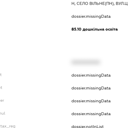
Н, СЕЛО ВІЛЬНЕ(ПН), ВУЛ
:
dossier.missingData
85.10
дошкільна освіта
XXXXXXXXXX
t
dossier.missingData
bt
dossier.missingData
yer
dossier.missingData
nul
dossier.missingData
_tax_reg
dossier.notInList