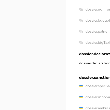
dossier.non_pr
dossier.budge
dossier.palne_
dossier.bigTa
dossier.declarat
dossier.declarati
dossier.sanctio
dossier.specS
dossier.rnboS
dossier.amkuB