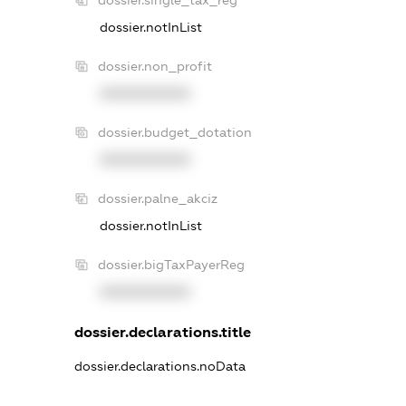
dossier.notInList
dossier.non_profit
XXXXXXXXXX
dossier.budget_dotation
XXXXXXXXXX
dossier.palne_akciz
dossier.notInList
dossier.bigTaxPayerReg
XXXXXXXXXX
dossier.declarations.title
dossier.declarations.noData