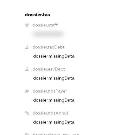
dossier.tax
dossier.staff
XXXXXXXXXX
dossier.taxDebt
dossier.missingData
dossier.esvDebt
dossier.missingData
dossier.ndsPayer
dossier.missingData
dossier.ndsAnnul
dossier.missingData
dossier.single_tax_reg