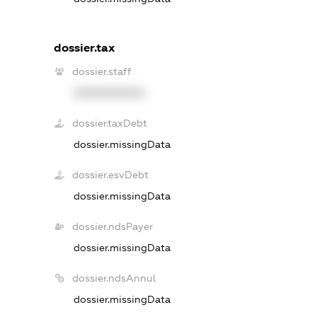
dossier.tax
dossier.staff
XXXXXXXXXX
dossier.taxDebt
dossier.missingData
dossier.esvDebt
dossier.missingData
dossier.ndsPayer
dossier.missingData
dossier.ndsAnnul
dossier.missingData