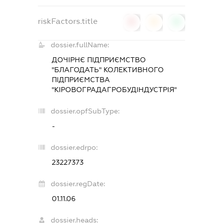
riskFactors.title
0
0
0
dossier.fullName:
ДОЧІРНЄ ПІДПРИЄМСТВО
"БЛАГОДАТЬ" КОЛЕКТИВНОГО
ПІДПРИЄМСТВА
"КІРОВОГРАДАГРОБУДІНДУСТРІЯ"
dossier.opfSubType:
-
dossier.edrpo:
23227373
dossier.regDate:
01.11.06
dossier.heads: