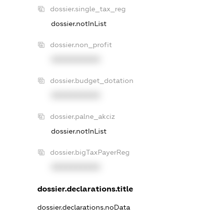
dossier.single_tax_reg
dossier.notInList
dossier.non_profit
XXXXXXXXXX
dossier.budget_dotation
XXXXXXXXXX
dossier.palne_akciz
dossier.notInList
dossier.bigTaxPayerReg
XXXXXXXXXX
dossier.declarations.title
dossier.declarations.noData