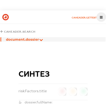
CAHEADER.GETTEST
CAHEADER.SEARCH
document.dossier
СИНТЕЗ
riskFactors.title
0
0
0
dossier.fullName: