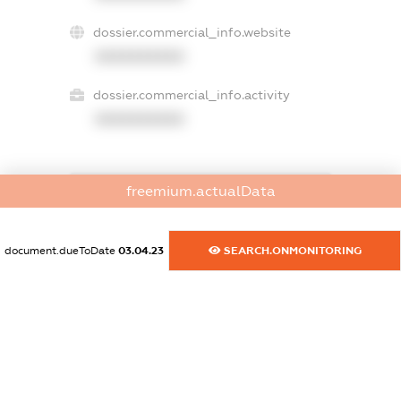
dossier.commercial_info.website
XXXXXXXXXX
dossier.commercial_info.activity
XXXXXXXXXX
freemium.actualData
freemium.exampleText_1
freemium.exampleText_2
freemium.anonymousPerSearch2
document.dueToDate
03.04.23
SEARCH.ONMONITORING
FREEMIUM.DETAILS
FREEMIUM.REGISTER