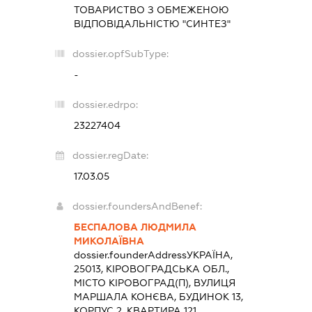
ТОВАРИСТВО З ОБМЕЖЕНОЮ
ВІДПОВІДАЛЬНІСТЮ "СИНТЕЗ"
dossier.opfSubType:
-
dossier.edrpo:
23227404
dossier.regDate:
17.03.05
dossier.foundersAndBenef:
БЕСПАЛОВА ЛЮДМИЛА
МИКОЛАЇВНА
dossier.founderAddress
УКРАЇНА,
25013, КІРОВОГРАДСЬКА ОБЛ.,
МІСТО КІРОВОГРАД(П), ВУЛИЦЯ
МАРШАЛА КОНЄВА, БУДИНОК 13,
КОРПУС 2, КВАРТИРА 121