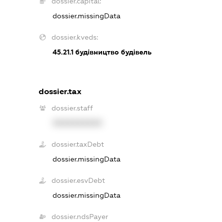
dossier.capital:
dossier.missingData
dossier.kveds:
45.21.1
будівництво будівель
dossier.tax
dossier.staff
XXXXXXXXXX
dossier.taxDebt
dossier.missingData
dossier.esvDebt
dossier.missingData
dossier.ndsPayer