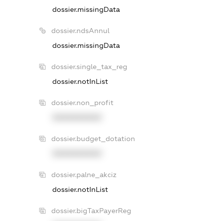
dossier.missingData
dossier.ndsAnnul
dossier.missingData
dossier.single_tax_reg
dossier.notInList
dossier.non_profit
XXXXXXXXXX
dossier.budget_dotation
XXXXXXXXXX
dossier.palne_akciz
dossier.notInList
dossier.bigTaxPayerReg