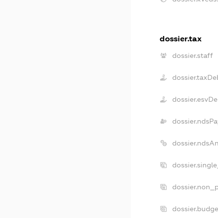
dossier.tax
dossier.staff
dossier.taxDe
dossier.esvDe
dossier.ndsPa
dossier.ndsA
dossier.singl
dossier.non_p
dossier.budg