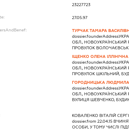
:
23227723
te:
27.05.97
dersAndBenef:
ТУРЧАК ТАМАРА ВАСИЛІВ
dossier.founderAddress
УКРА
ОБЛ., НОВОУКРАЇНСЬКИЙ 
ПРОВУЛОК ВОЛОЧАЄВСЬКИ
ІЩЕНКО ОЛЕНА ІЛЛІНІЧНА
dossier.founderAddress
УКРА
ОБЛ., НОВОУКРАЇНСЬКИЙ 
ПРОВУЛОК ШКІЛЬНИЙ, БУ
ГОРОДНИЦЬКА ЛЮДМИЛА 
dossier.founderAddress
УКРА
ОБЛ., НОВОУКРАЇНСЬКИЙ 
ВУЛИЦЯ ШЕВЧЕНКО, БУДИ
:
КОВАЛЕНКО ВІТАЛІЙ СЕР
dossier.from 22.04.15
ВЧИНЯТ
ОСОБИ, У ТОМУ ЧИСЛІ П