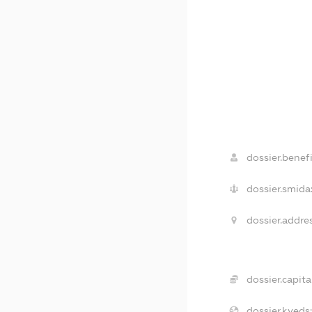
dossier.benefi
dossier.smida
dossier.addre
dossier.capita
dossier.kveds