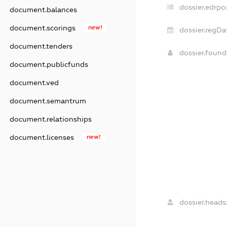
dossier.edrpo
document.balances
document.scorings
new!
dossier.regDa
document.tenders
dossier.foun
document.publicfunds
document.ved
document.semantrum
document.relationships
document.licenses
new!
dossier.heads