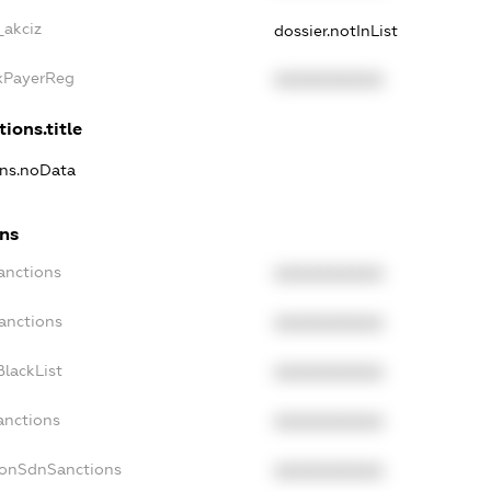
_akciz
dossier.notInList
axPayerReg
XXXXXXXXXX
tions.title
ons.noData
ons
anctions
XXXXXXXXXX
anctions
XXXXXXXXXX
lackList
XXXXXXXXXX
anctions
XXXXXXXXXX
NonSdnSanctions
XXXXXXXXXX