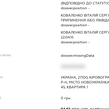
(ВІДПОВІДНО ДО СТАТУТУ
dossier.position -
КОВАЛЕНКО ВІТАЛІЙ СЕР
ПРИПИНЕННЯ АБО ЛІКВІД
dossier.position -
КОВАЛЕНКО ВІТАЛІЙ СЕР
22.04.15
dossier.position -
ciaries:
dossier.missingData
:
XXXXXXXXXX
ss:
УКРАЇНА, 27100, КІРОВОГ
Р-Н, МІСТО НОВОУКРАЇНК
45, КВАРТИРА 1
l:
0 грн.
: