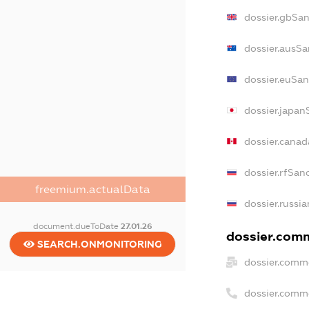
dossier.gbSa
dossier.ausSa
dossier.euSan
dossier.japan
dossier.cana
dossier.rfSan
freemium.actualData
dossier.russi
document.dueToDate
27.01.26
dossier.comm
SEARCH.ONMONITORING
dossier.comm
dossier.comm