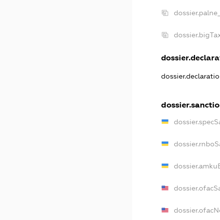
dossier.palne
dossier.bigT
dossier.declara
dossier.declarati
dossier.sancti
dossier.specS
dossier.rnboS
dossier.amkuB
dossier.ofacS
dossier.ofac