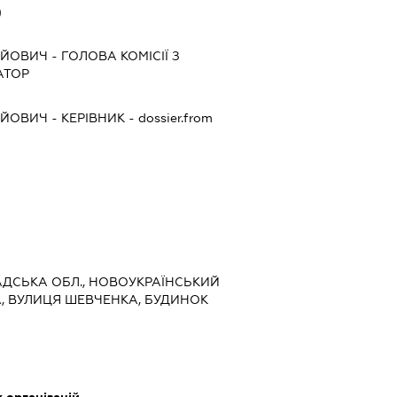
)
ГІЙОВИЧ
-
ГОЛОВА КОМІСІЇ З
АТОР
ГІЙОВИЧ
-
КЕРІВНИК
- dossier.from
РАДСЬКА ОБЛ., НОВОУКРАЇНСЬКИЙ
А, ВУЛИЦЯ ШЕВЧЕНКА, БУДИНОК