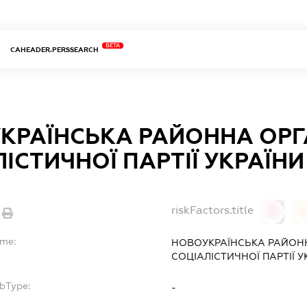
BETA
CAHEADER.PERSSEARCH
КРАЇНСЬКА РАЙОННА ОРГ
ІСТИЧНОЇ ПАРТІЇ УКРАЇНИ
riskFactors.title
0
ame:
НОВОУКРАЇНСЬКА РАЙОНН
СОЦІАЛІСТИЧНОЇ ПАРТІЇ У
ubType:
-