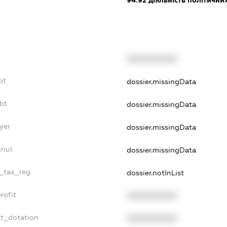
94.92
діяльність політичних
XXXXXXXXXX
bt
dossier.missingData
bt
dossier.missingData
yer
dossier.missingData
nnul
dossier.missingData
e_tax_reg
dossier.notInList
rofit
XXXXXXXXXX
et_dotation
XXXXXXXXXX