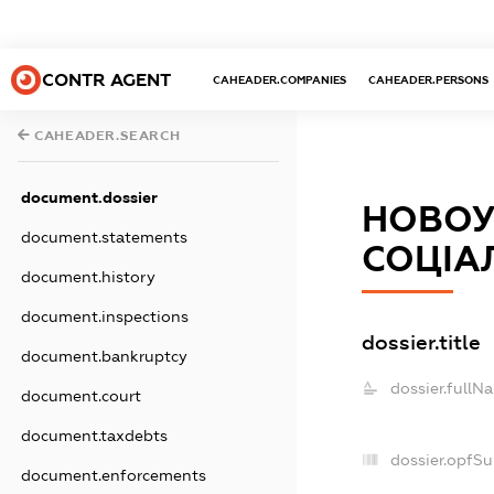
CONTR AGENT
CAHEADER.COMPANIES
CAHEADER.PERSONS
CAHEADER.SEARCH
document.dossier
НОВОУ
document.statements
СОЦІАЛ
document.history
document.inspections
dossier.title
document.bankruptcy
dossier.fullN
document.court
document.taxdebts
dossier.opfS
document.enforcements