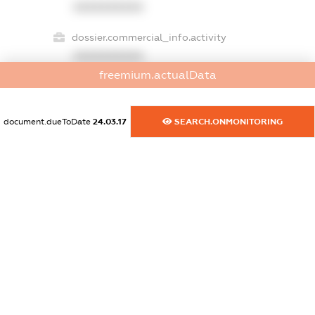
XXXXXXXXXX
dossier.commercial_info.activity
XXXXXXXXXX
freemium.actualData
freemium.exampleText_1
document.dueToDate
24.03.17
SEARCH.ONMONITORING
freemium.exampleText_2
freemium.anonymousPerSearch2
FREEMIUM.DETAILS
FREEMIUM.REGISTER