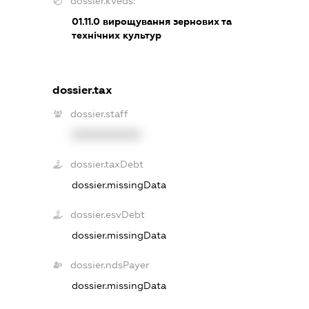
dossier.kveds:
01.11.0
вирощування зернових та
технічних культур
dossier.tax
dossier.staff
XXXXXXXXXX
dossier.taxDebt
dossier.missingData
dossier.esvDebt
dossier.missingData
dossier.ndsPayer
dossier.missingData