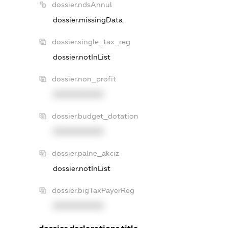
dossier.ndsAnnul
dossier.missingData
dossier.single_tax_reg
dossier.notInList
dossier.non_profit
XXXXXXXXXX
dossier.budget_dotation
XXXXXXXXXX
dossier.palne_akciz
dossier.notInList
dossier.bigTaxPayerReg
XXXXXXXXXX