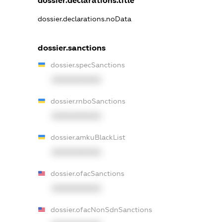
dossier.declarations.title
dossier.declarations.noData
dossier.sanctions
dossier.specSanctions
XXXXXXXXXX
dossier.rnboSanctions
XXXXXXXXXX
dossier.amkuBlackList
XXXXXXXXXX
dossier.ofacSanctions
XXXXXXXXXX
dossier.ofacNonSdnSanctions