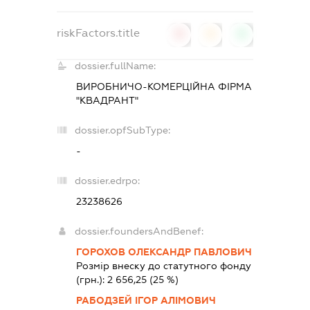
riskFactors.title
0
0
0
dossier.fullName:
ВИРОБНИЧО-КОМЕРЦІЙНА ФІРМА
"КВАДРАНТ"
dossier.opfSubType:
-
dossier.edrpo:
23238626
dossier.foundersAndBenef:
ГОРОХОВ ОЛЕКСАНДР ПАВЛОВИЧ
Розмір внеску до статутного фонду
(грн.):
2 656,25
(25 %)
РАБОДЗЕЙ ІГОР АЛІМОВИЧ