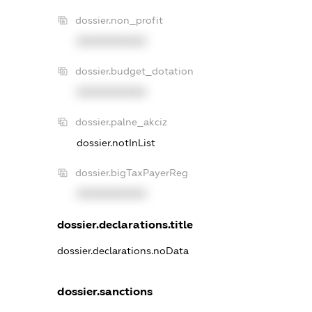
dossier.non_profit
XXXXXXXXXX
dossier.budget_dotation
XXXXXXXXXX
dossier.palne_akciz
dossier.notInList
dossier.bigTaxPayerReg
XXXXXXXXXX
dossier.declarations.title
dossier.declarations.noData
dossier.sanctions