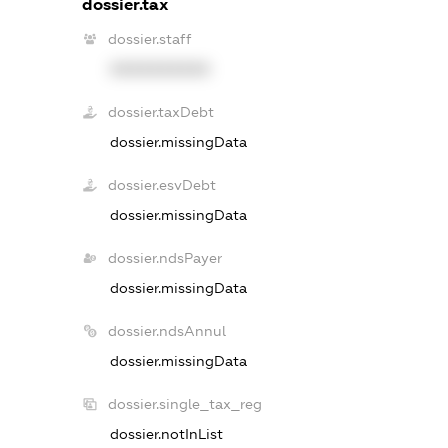
dossier.tax
dossier.staff
XXXXXXXXXX
dossier.taxDebt
dossier.missingData
dossier.esvDebt
dossier.missingData
dossier.ndsPayer
dossier.missingData
dossier.ndsAnnul
dossier.missingData
dossier.single_tax_reg
dossier.notInList