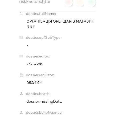
riskFactors.title
0
0
0
dossier.fullName:
ОРГАНІЗАЦІЯ ОРЕНДАРІВ МАГАЗИН
N 87
dossier.opfSubType:
-
dossier.edrpo:
23257245
dossier.regDate:
05.04.94
dossier.heads:
dossier.missingData
dossier.beneficiaries: