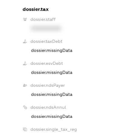
dossier.tax
dossier.staff
XXXXXXXXXX
dossier.taxDebt
dossier.missingData
dossier.esvDebt
dossier.missingData
dossier.ndsPayer
dossier.missingData
dossier.ndsAnnul
dossier.missingData
dossier.single_tax_reg