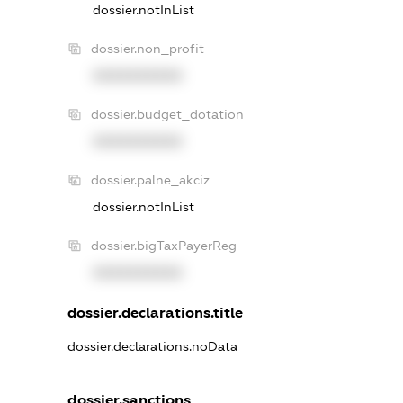
dossier.notInList
dossier.non_profit
XXXXXXXXXX
dossier.budget_dotation
XXXXXXXXXX
dossier.palne_akciz
dossier.notInList
dossier.bigTaxPayerReg
XXXXXXXXXX
dossier.declarations.title
dossier.declarations.noData
dossier.sanctions