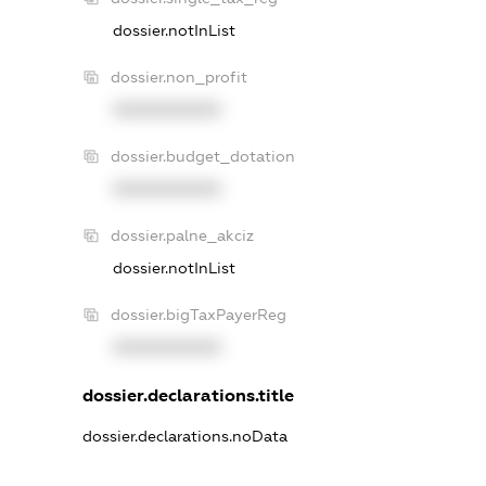
dossier.notInList
dossier.non_profit
XXXXXXXXXX
dossier.budget_dotation
XXXXXXXXXX
dossier.palne_akciz
dossier.notInList
dossier.bigTaxPayerReg
XXXXXXXXXX
dossier.declarations.title
dossier.declarations.noData