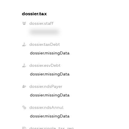
dossier.tax
dossier.staff
XXXXXXXXXX
dossier.taxDebt
dossier.missingData
dossier.esvDebt
dossier.missingData
dossier.ndsPayer
dossier.missingData
dossier.ndsAnnul
dossier.missingData
dossier.single_tax_reg