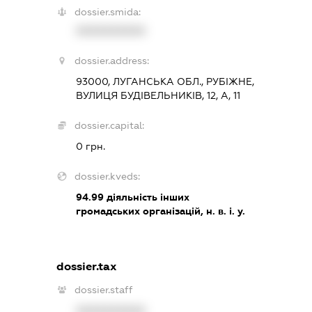
dossier.smida:
XXXXXXXXXX
dossier.address:
93000, ЛУГАНСЬКА ОБЛ., РУБІЖНЕ,
ВУЛИЦЯ БУДІВЕЛЬНИКІВ, 12, А, 11
dossier.capital:
0 грн.
dossier.kveds:
94.99
діяльність інших
громадських організацій, н. в. і. у.
dossier.tax
dossier.staff
XXXXXXXXXX