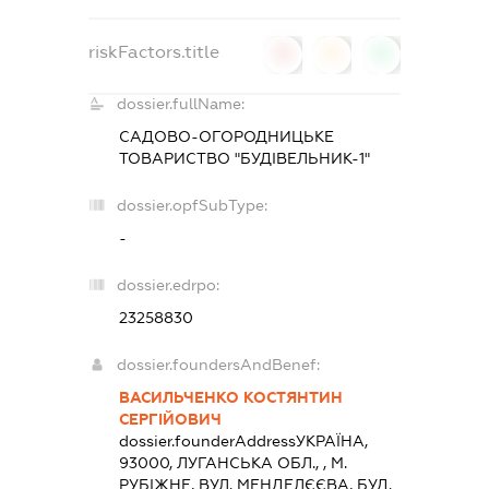
riskFactors.title
0
0
0
dossier.fullName:
САДОВО-ОГОРОДНИЦЬКЕ
ТОВАРИСТВО "БУДІВЕЛЬНИК-1"
dossier.opfSubType:
-
dossier.edrpo:
23258830
dossier.foundersAndBenef:
ВАСИЛЬЧЕНКО КОСТЯНТИН
СЕРГІЙОВИЧ
dossier.founderAddress
УКРАЇНА,
93000, ЛУГАНСЬКА ОБЛ., , М.
РУБІЖНЕ, ВУЛ. МЕНДЕЛЄЄВА, БУД.