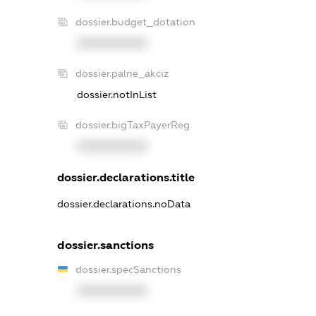
dossier.budget_dotation
XXXXXXXXXX
dossier.palne_akciz
dossier.notInList
dossier.bigTaxPayerReg
XXXXXXXXXX
dossier.declarations.title
dossier.declarations.noData
dossier.sanctions
dossier.specSanctions
XXXXXXXXXX