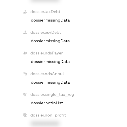
dossier.taxDebt
dossier.missingData
dossier.esvDebt
dossier.missingData
dossier.ndsPayer
dossier.missingData
dossier.ndsAnnul
dossier.missingData
dossier.single_tax_reg
dossier.notInList
dossier.non_profit
XXXXXXXXXX