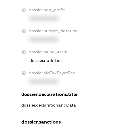
dossier.non_profit
XXXXXXXXXX
dossier.budget_dotation
XXXXXXXXXX
dossier.palne_akciz
dossier.notInList
dossier.bigTaxPayerReg
XXXXXXXXXX
dossier.declarations.title
dossier.declarations.noData
dossier.sanctions