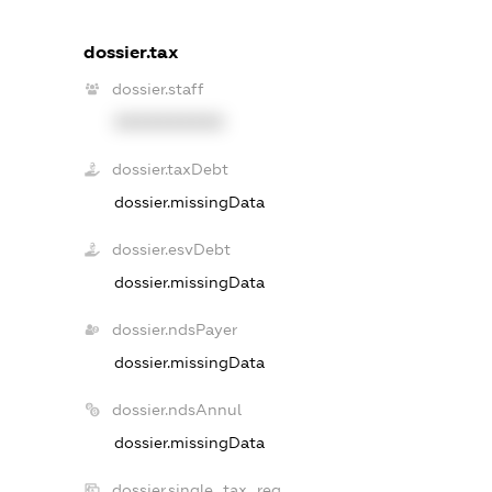
dossier.tax
dossier.staff
XXXXXXXXXX
dossier.taxDebt
dossier.missingData
dossier.esvDebt
dossier.missingData
dossier.ndsPayer
dossier.missingData
dossier.ndsAnnul
dossier.missingData
dossier.single_tax_reg