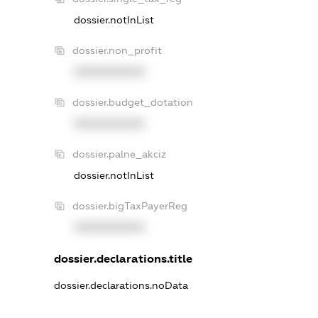
dossier.notInList
dossier.non_profit
XXXXXXXXXX
dossier.budget_dotation
XXXXXXXXXX
dossier.palne_akciz
dossier.notInList
dossier.bigTaxPayerReg
XXXXXXXXXX
dossier.declarations.title
dossier.declarations.noData