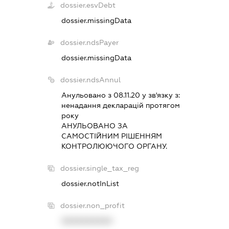
dossier.esvDebt
dossier.missingData
dossier.ndsPayer
dossier.missingData
dossier.ndsAnnul
Анульовано з 08.11.20 у зв'язку з:
ненадання декларацiй протягом
року
АНУЛЬОВАНО ЗА
САМОСТIЙНИМ РIШЕННЯМ
КОНТРОЛЮЮЧОГО ОРГАНУ.
dossier.single_tax_reg
dossier.notInList
dossier.non_profit
XXXXXXXXXX