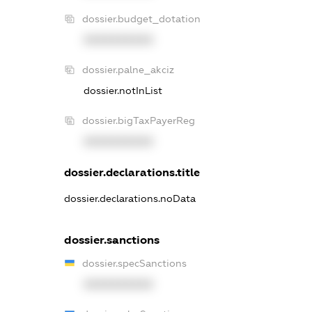
dossier.budget_dotation
XXXXXXXXXX
dossier.palne_akciz
dossier.notInList
dossier.bigTaxPayerReg
XXXXXXXXXX
dossier.declarations.title
dossier.declarations.noData
dossier.sanctions
dossier.specSanctions
XXXXXXXXXX