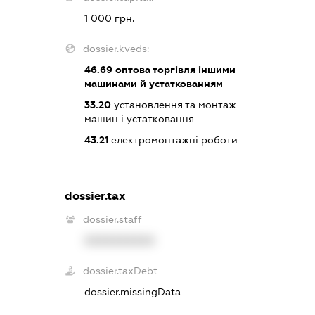
1 000 грн.
dossier.kveds:
46.69
оптова торгівля іншими
машинами й устаткованням
33.20
установлення та монтаж
машин і устатковання
43.21
електромонтажні роботи
dossier.tax
dossier.staff
XXXXXXXXXX
dossier.taxDebt
dossier.missingData