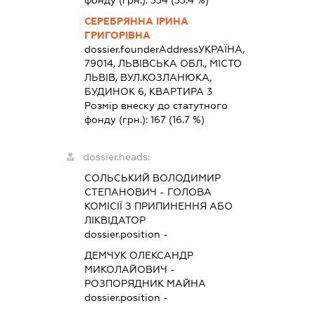
фонду (грн.):
334
(33.4 %)
СЕРЕБРЯННА ІРИНА
ГРИГОРІВНА
dossier.founderAddress
УКРАЇНА,
79014, ЛЬВІВСЬКА ОБЛ., МІСТО
ЛЬВІВ, ВУЛ.КОЗЛАНЮКА,
БУДИНОК 6, КВАРТИРА 3
Розмір внеску до статутного
фонду (грн.):
167
(16.7 %)
dossier.heads:
СОЛЬСЬКИЙ ВОЛОДИМИР
СТЕПАНОВИЧ
-
ГОЛОВА
КОМІСІЇ З ПРИПИНЕННЯ АБО
ЛІКВІДАТОР
dossier.position -
ДЕМЧУК ОЛЕКСАНДР
МИКОЛАЙОВИЧ
-
РОЗПОРЯДНИК МАЙНА
dossier.position -