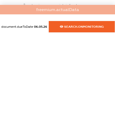
dossier.commercial_info.phone
freemium.actualData
XXXXXXXXXX
dossier.commercial_info.fax
document.dueToDate
06.05.26
SEARCH.ONMONITORING
XXXXXXXXXX
dossier.commercial_info.email
XXXXXXXXXX
dossier.commercial_info.website
XXXXXXXXXX
dossier.commercial_info.activity
XXXXXXXXXX
freemium.exampleText_1
freemium.exampleText_2