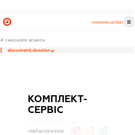
CAHEADER.GETTEST
CAHEADER.SEARCH
document.dossier
КОМПЛЕКТ-
СЕРВІС
riskFactors.title
0
0
0