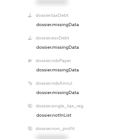
XXXXXXXXXX
dossier.taxDebt
dossier.missingData
dossier.esvDebt
dossier.missingData
dossier.ndsPayer
dossier.missingData
dossier.ndsAnnul
dossier.missingData
dossier.single_tax_reg
dossier.notInList
dossier.non_profit
XXXXXXXXXX