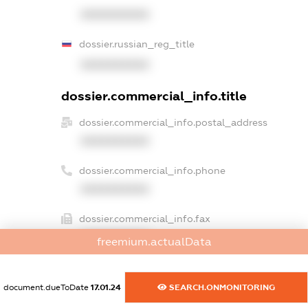
XXXXXXXXXX
dossier.russian_reg_title
XXXXXXXXXX
dossier.commercial_info.title
dossier.commercial_info.postal_address
XXXXXXXXXX
dossier.commercial_info.phone
XXXXXXXXXX
dossier.commercial_info.fax
XXXXXXXXXX
freemium.actualData
dossier.commercial_info.email
XXXXXXXXXX
document.dueToDate
17.01.24
SEARCH.ONMONITORING