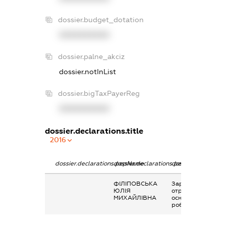
dossier.budget_dotation
XXXXXXXXXX
dossier.palne_akciz
dossier.notInList
dossier.bigTaxPayerReg
XXXXXXXXXX
dossier.declarations.title
2016
dossier.declarations.pepName
dossier.declarations.personName
dossier.declaratio
ФІЛІПОВСЬКА
Заробітна плата
ЮЛІЯ
отримана за
МИХАЙЛІВНА
основним місцем
роботи