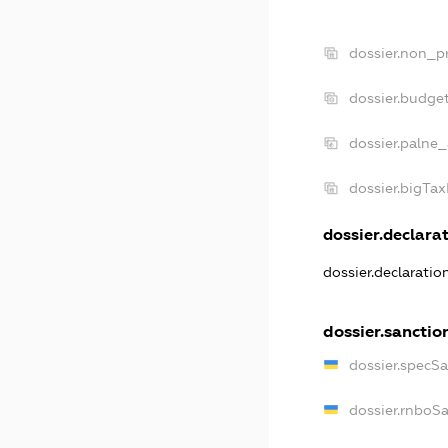
dossier.non_pr
dossier.budge
dossier.palne_
dossier.bigTa
dossier.declarat
dossier.declarati
dossier.sanctio
dossier.specS
dossier.rnboS