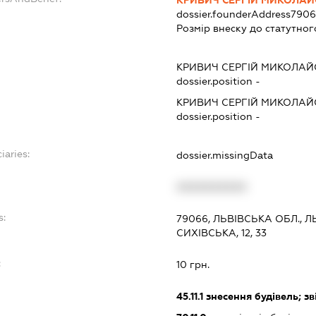
dossier.founderAddress
7906
Розмір внеску до статутног
КРИВИЧ СЕРГІЙ МИКОЛА
dossier.position -
КРИВИЧ СЕРГІЙ МИКОЛА
dossier.position -
iaries:
dossier.missingData
XXXXXXXXXX
s:
79066, ЛЬВІВСЬКА ОБЛ., Л
СИХІВСЬКА, 12, 33
:
10 грн.
45.11.1
знесення будівель; зв