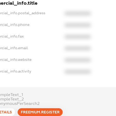
rcial_info.title
rcial_info.postal_address
XXXXXXXXXX
rcial_info.phone
XXXXXXXXXX
cial_info.fax
XXXXXXXXXX
rcial_info.email
XXXXXXXXXX
rcial_info.website
XXXXXXXXXX
cial_info.activity
XXXXXXXXXX
ampleText_1
ampleText_2
onymousPerSearch2
ETAILS
FREEMIUM.REGISTER