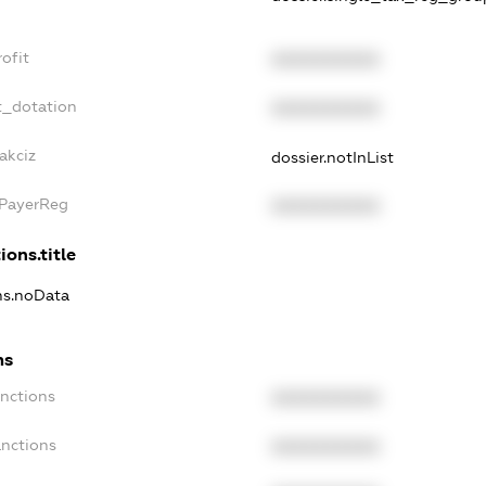
ofit
XXXXXXXXXX
t_dotation
XXXXXXXXXX
akciz
dossier.notInList
xPayerReg
XXXXXXXXXX
ions.title
ons.noData
ns
anctions
XXXXXXXXXX
anctions
XXXXXXXXXX