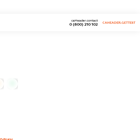
caHeader.contact
CAHEADER.GETTEST
0 (800) 210 102
0
ЙОВИЧ