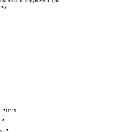
тва об'єктів нерухомості для
нду
 31.12.15
- 5
p - 3