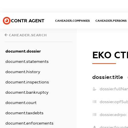
CONTR AGENT
CAHEADER.COMPANIES
CAHEADER.PERSONS
CAHEADER.SEARCH
document.dossier
ЕКО С
document.statements
document.history
dossier.title
document.inspections
dossier.fullNa
document.bankruptcy
dossier.opfSu
document.court
document.taxdebts
dossier.edrpo:
document.enforcements
dossier.found