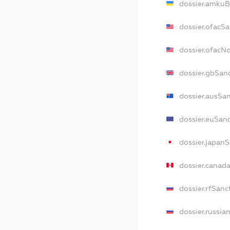
dossier.amkuB
dossier.ofacS
dossier.ofacN
dossier.gbSan
dossier.ausSa
dossier.euSan
dossier.japan
dossier.canad
dossier.rfSanc
dossier.russia