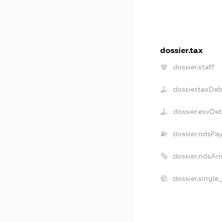
dossier.tax
dossier.staff
dossier.taxDeb
dossier.esvDe
dossier.ndsPa
dossier.ndsAn
dossier.single