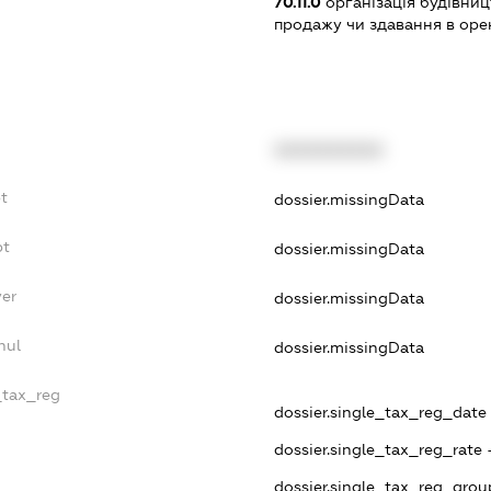
70.11.0
організація будівниц
продажу чи здавання в оре
XXXXXXXXXX
t
dossier.missingData
bt
dossier.missingData
yer
dossier.missingData
nul
dossier.missingData
_tax_reg
dossier.single_tax_reg_date -
dossier.single_tax_reg_rate 
dossier.single_tax_reg_grou