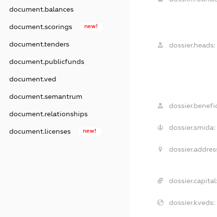
document.balances
document.scorings
new!
document.tenders
dossier.heads:
document.publicfunds
document.ved
document.semantrum
dossier.benefic
document.relationships
dossier.smida:
document.licenses
new!
dossier.addres
dossier.capital
dossier.kveds: