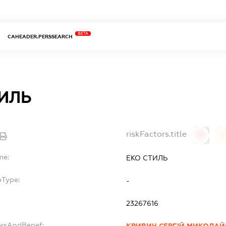
BETA
CAHEADER.PERSSEARCH
ТИЛЬ
riskFactors.title
0
0
me:
ЕКО СТИЛЬ
bType:
-
23267616
ersAndBenef:
КРИВИЧ СЕРГІЙ МИКОЛА