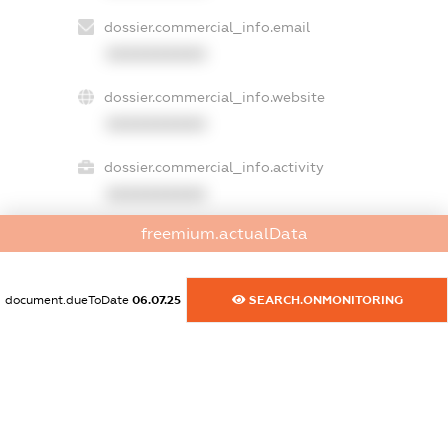
dossier.commercial_info.email
XXXXXXXXXX
dossier.commercial_info.website
XXXXXXXXXX
dossier.commercial_info.activity
XXXXXXXXXX
freemium.actualData
freemium.exampleText_1
freemium.exampleText_2
document.dueToDate
06.07.25
SEARCH.ONMONITORING
freemium.anonymousPerSearch2
FREEMIUM.DETAILS
FREEMIUM.REGISTER