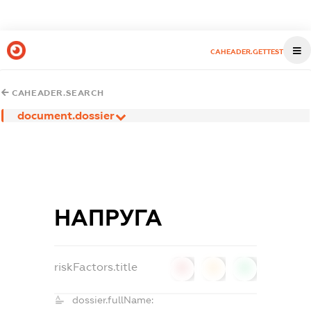
CAHEADER.GETTEST
CAHEADER.SEARCH
document.dossier
НАПРУГА
riskFactors.title
0
0
0
dossier.fullName: