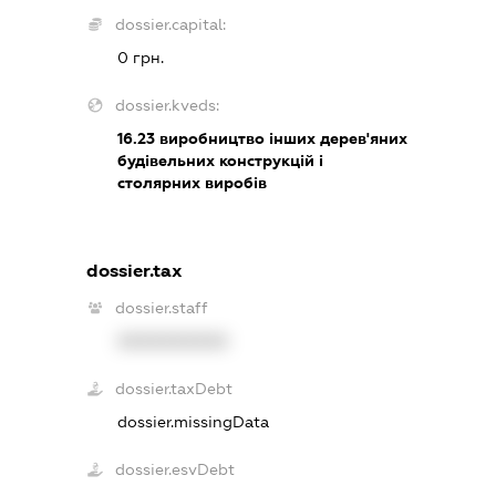
dossier.capital:
0 грн.
dossier.kveds:
16.23
виробництво інших дерев'яних
будівельних конструкцій і
столярних виробів
dossier.tax
dossier.staff
XXXXXXXXXX
dossier.taxDebt
dossier.missingData
dossier.esvDebt