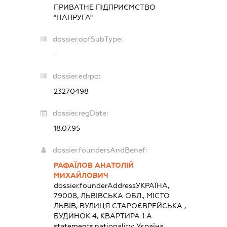
ПРИВАТНЕ ПІДПРИЄМСТВО
"НАПРУГА"
dossier.opfSubType:
-
dossier.edrpo:
23270498
dossier.regDate:
18.07.95
dossier.foundersAndBenef:
РАФАЇЛОВ АНАТОЛІЙ
МИХАЙЛОВИЧ
dossier.founderAddress
УКРАЇНА,
79008, ЛЬВІВСЬКА ОБЛ., МІСТО
ЛЬВІВ, ВУЛИЦЯ СТАРОЄВРЕЙСЬКА ,
БУДИНОК 4, КВАРТИРА 1 А
statements.nationality:
Україна