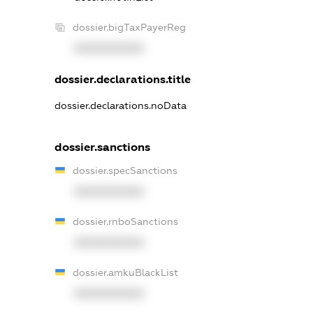
dossier.bigTaxPayerReg
XXXXXXXXXX
dossier.declarations.title
dossier.declarations.noData
dossier.sanctions
dossier.specSanctions
XXXXXXXXXX
dossier.rnboSanctions
XXXXXXXXXX
dossier.amkuBlackList
XXXXXXXXXX