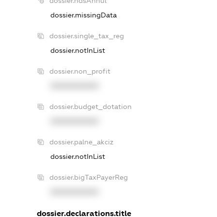
dossier.ndsAnnul
dossier.missingData
dossier.single_tax_reg
dossier.notInList
dossier.non_profit
XXXXXXXXXX
dossier.budget_dotation
XXXXXXXXXX
dossier.palne_akciz
dossier.notInList
dossier.bigTaxPayerReg
XXXXXXXXXX
dossier.declarations.title