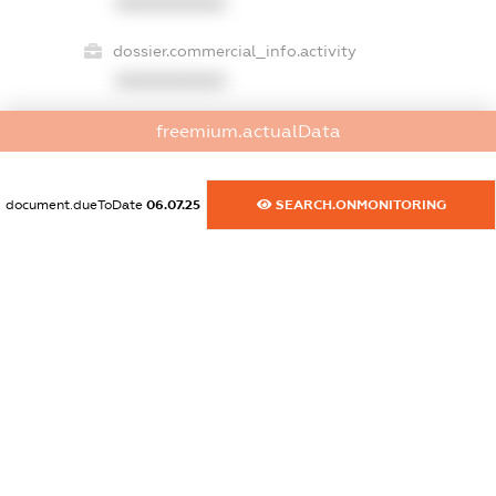
XXXXXXXXXX
dossier.commercial_info.activity
XXXXXXXXXX
freemium.actualData
freemium.exampleText_1
freemium.exampleText_2
document.dueToDate
06.07.25
SEARCH.ONMONITORING
freemium.anonymousPerSearch2
FREEMIUM.DETAILS
FREEMIUM.REGISTER