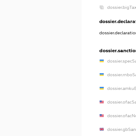
dossier.bigT
dossier.declarat
dossier.declarati
dossier.sancti
dossier.specS
dossier.rnboS
dossier.amkuB
dossier.ofacS
dossier.ofac
dossier.gbSan