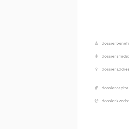
dossier.benefi
dossier.smida
dossier.addres
dossier.capital
dossier.kveds: