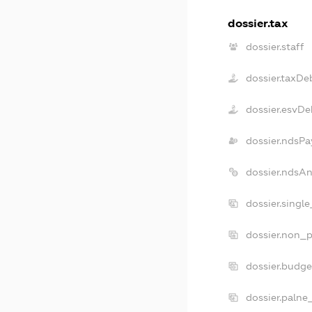
dossier.tax
dossier.staff
dossier.taxDe
dossier.esvDe
dossier.ndsPa
dossier.ndsA
dossier.singl
dossier.non_p
dossier.budg
dossier.palne