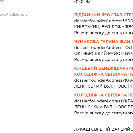
te:
01.02.93
dersAndBenef:
ПІДГАЙНИЙ ЯРОСЛАВ СТ
dossier.founderAddress
3600
КИЇВСЬКИЙ, ВУЛ. ГОЖУЛІВС
Розмір внеску до статутног
ЧУМАКОВА ГАЛИНА ІВАНІ
dossier.founderAddress
ПОЛТ
ОКТЯБРСЬКИЙ РАЙОН ВУЛ. 
Розмір внеску до статутног
КІНЦЕВИЙ БЕНЕФІЦІАРНИ
КОЛОДЯЖНА СВІТЛАНА П
dossier.founderAddress
УКРА
ЛЕНІНСЬКИЙ ВУЛ. НОВОПР
КОЛОДЯЖНА СВІТЛАНА П
dossier.founderAddress
УКРА
ЛЕНІНСЬКИЙ ВУЛ. НОВОПР
Розмір внеску до статутног
:
ЛУКАШ ЄВГЕНІЙ ВАЛЕРІЙ