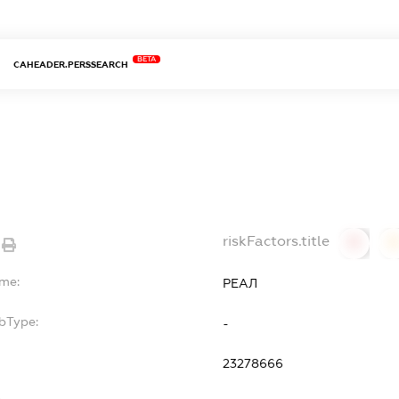
BETA
CAHEADER.PERSSEARCH
riskFactors.title
0
ame:
РЕАЛ
bType:
-
23278666