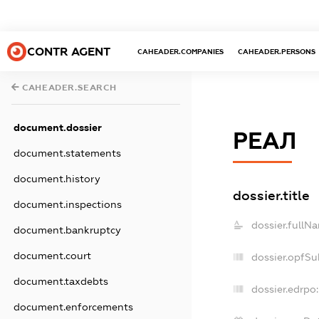
CONTR AGENT
CAHEADER.COMPANIES
CAHEADER.PERSONS
CAHEADER.SEARCH
document.dossier
РЕАЛ
document.statements
document.history
dossier.title
document.inspections
dossier.fullN
document.bankruptcy
document.court
dossier.opfSu
document.taxdebts
dossier.edrpo:
document.enforcements