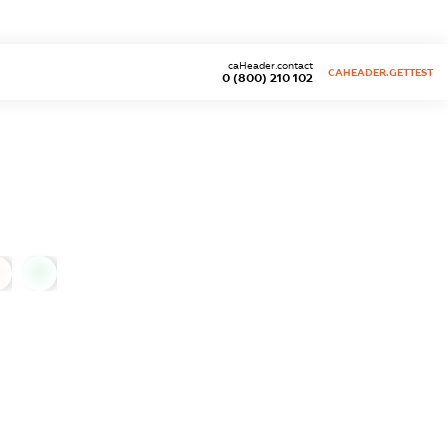
caHeader.contact
CAHEADER.GETTEST
0 (800) 210 102
0
0