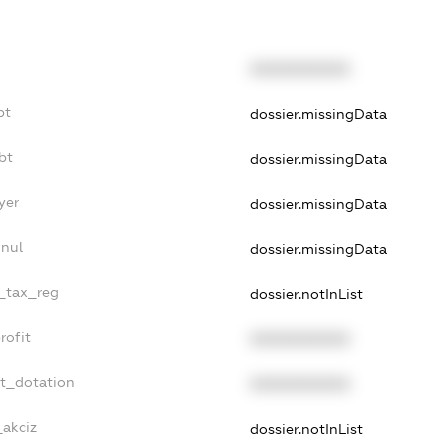
XXXXXXXXXX
bt
dossier.missingData
bt
dossier.missingData
yer
dossier.missingData
nnul
dossier.missingData
e_tax_reg
dossier.notInList
rofit
XXXXXXXXXX
et_dotation
XXXXXXXXXX
_akciz
dossier.notInList