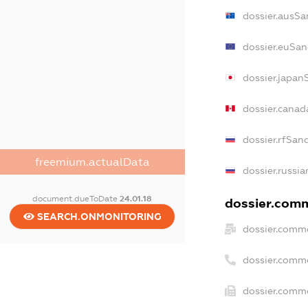
dossier.ausSa
dossier.euSan
dossier.japan
dossier.cana
dossier.rfSan
freemium.actualData
dossier.russia
document.dueToDate
24.01.18
dossier.comm
SEARCH.ONMONITORING
dossier.comme
dossier.comm
dossier.comme