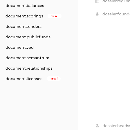
dossier.regDa
document.balances
dossier.foun
document.scorings
new!
document.tenders
document.publicfunds
document.ved
document.semantrum
document.relationships
document.licenses
new!
dossier.heads