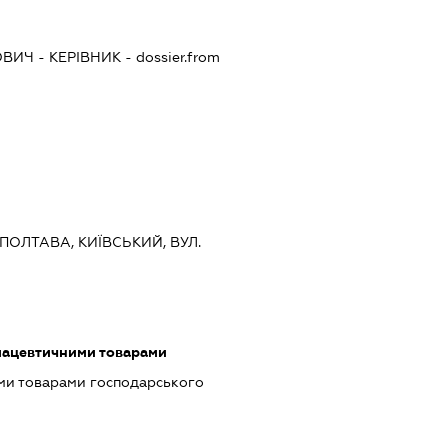
ОВИЧ
-
КЕРІВНИК
- dossier.from
 ПОЛТАВА, КИЇВСЬКИЙ, ВУЛ.
мацевтичними товарами
ми товарами господарського