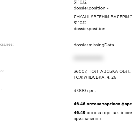
31.10.12
dossier.position -
ЛУКАШ ЄВГЕНІЙ ВАЛЕРІЙ
31.10.12
dossier.position -
ciaries:
dossier.missingData
:
XXXXXXXXXX
s:
36007, ПОЛТАВСЬКА ОБЛ.,
ГОЖУЛІВСЬКА, 4, 26
:
3 000 грн.
46.46
оптова торгівля фар
46.49
оптова торгівля інши
призначення