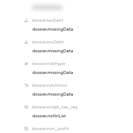
XXXXXXXXXX
dossier.taxDebt
dossier.missingData
dossier.esvDebt
dossier.missingData
dossier.ndsPayer
dossier.missingData
dossier.ndsAnnul
dossier.missingData
dossier.single_tax_reg
dossier.notInList
dossier.non_profit