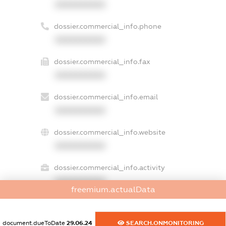
XXXXXXXXXX
dossier.commercial_info.phone
XXXXXXXXXX
dossier.commercial_info.fax
XXXXXXXXXX
dossier.commercial_info.email
XXXXXXXXXX
dossier.commercial_info.website
XXXXXXXXXX
dossier.commercial_info.activity
XXXXXXXXXX
freemium.actualData
document.dueToDate
29.06.24
SEARCH.ONMONITORING
freemium.exampleText_1