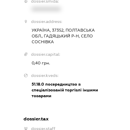
dossier.smida:
XXXXXXXXXX
dossier.address:
УКРАЇНА, 37352, ПОЛТАВСЬКА
ОБЛ., ГАДЯЦЬКИЙ Р-Н, СЕЛО
СОСНІВКА
dossier.capital:
0,40 грн.
dossier.kveds:
51.18.0
посередництво в
спеціалізованій торгівлі іншими
товарами
dossier.tax
dossier.staff