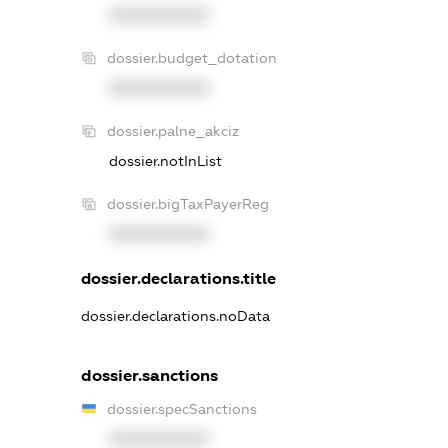
XXXXXXXXXX
dossier.budget_dotation
XXXXXXXXXX
dossier.palne_akciz
dossier.notInList
dossier.bigTaxPayerReg
XXXXXXXXXX
dossier.declarations.title
dossier.declarations.noData
dossier.sanctions
dossier.specSanctions
XXXXXXXXXX