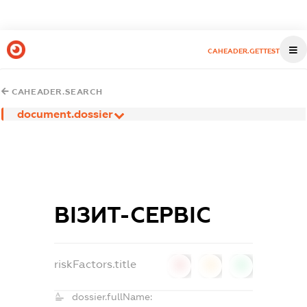
CAHEADER.GETTEST
CAHEADER.SEARCH
document.dossier
ВІЗИТ-СЕРВІС
riskFactors.title
0
0
0
dossier.fullName: