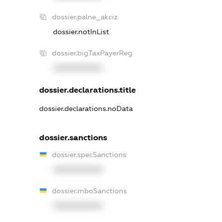
dossier.palne_akciz
dossier.notInList
dossier.bigTaxPayerReg
XXXXXXXXXX
dossier.declarations.title
dossier.declarations.noData
dossier.sanctions
dossier.specSanctions
XXXXXXXXXX
dossier.rnboSanctions
XXXXXXXXXX