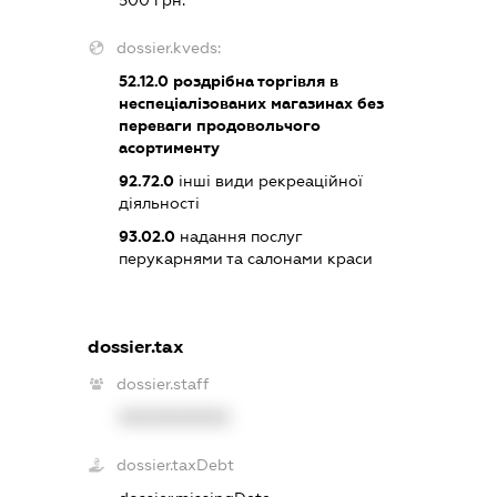
dossier.kveds:
52.12.0
роздрібна торгівля в
неспеціалізованих магазинах без
переваги продовольчого
асортименту
92.72.0
інші види рекреаційної
діяльності
93.02.0
надання послуг
перукарнями та салонами краси
dossier.tax
dossier.staff
XXXXXXXXXX
dossier.taxDebt