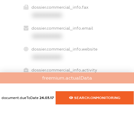
dossier.commercial_info.fax
XXXXXXXXXX
dossier.commercial_info.email
XXXXXXXXXX
dossier.commercial_info.website
XXXXXXXXXX
dossier.commercial_info.activity
freemium.actualData
XXXXXXXXXX
document.dueToDate
24.03.17
SEARCH.ONMONITORING
freemium.exampleText_1
freemium.exampleText_2
freemium.anonymousPerSearch2
FREEMIUM.DETAILS
FREEMIUM.REGISTER