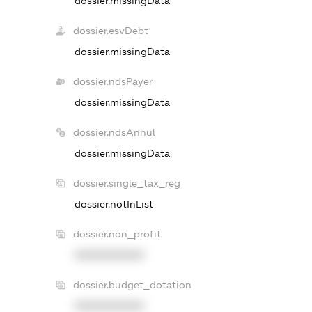
dossier.missingData
dossier.esvDebt
dossier.missingData
dossier.ndsPayer
dossier.missingData
dossier.ndsAnnul
dossier.missingData
dossier.single_tax_reg
dossier.notInList
dossier.non_profit
XXXXXXXXXX
dossier.budget_dotation
XXXXXXXXXX