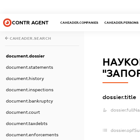
CONTR AGENT
CAHEADER.COMPANIES
CAHEADER.PERSONS
CAHEADER.SEARCH
document.dossier
НАУКО
document.statements
"ЗАПО
document.history
document.inspections
dossier.title
document.bankruptcy
dossier.fullN
document.court
document.taxdebts
dossier.opfS
document.enforcements