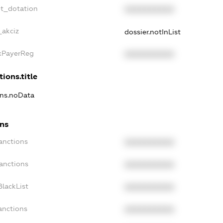
et_dotation
XXXXXXXXXX
_akciz
dossier.notInList
axPayerReg
XXXXXXXXXX
tions.title
ons.noData
ons
anctions
XXXXXXXXXX
anctions
XXXXXXXXXX
lackList
XXXXXXXXXX
anctions
XXXXXXXXXX