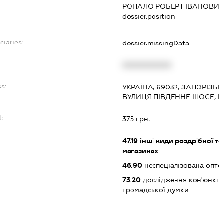
РОПАЛО РОБЕРТ ІВАНОВ
dossier.position -
ciaries:
dossier.missingData
:
XXXXXXXXXX
s:
УКРАЇНА, 69032, ЗАПОРІЗ
ВУЛИЦЯ ПІВДЕННЕ ШОСЕ, 
l:
375 грн.
:
47.19
інші види роздрібної т
магазинах
46.90
неспеціалізована опт
73.20
дослідження кон'юнкт
громадської думки