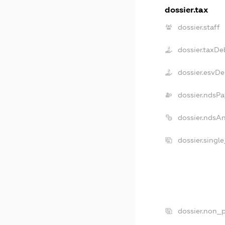
dossier.tax
dossier.staff
dossier.taxDe
dossier.esvDe
dossier.ndsPa
dossier.ndsA
dossier.singl
dossier.non_p