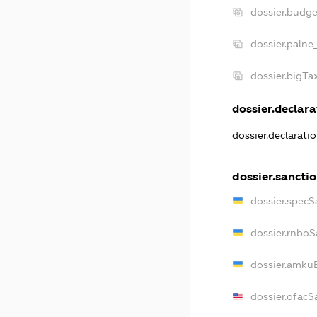
dossier.budg
dossier.palne
dossier.bigT
dossier.declara
dossier.declarati
dossier.sancti
dossier.specS
dossier.rnboS
dossier.amkuB
dossier.ofacS