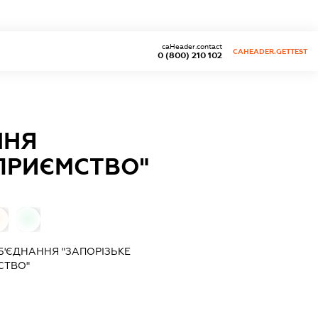
caHeader.contact
CAHEADER.GETTEST
0 (800) 210 102
ННЯ
ДПРИЄМСТВО"
0
0
'ЄДНАННЯ "ЗАПОРІЗЬКЕ
СТВО"