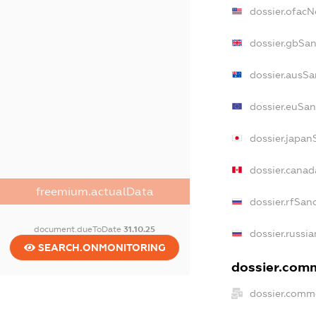
dossier.ofac
dossier.gbSa
dossier.ausSa
dossier.euSan
dossier.japan
dossier.cana
freemium.actualData
dossier.rfSan
document.dueToDate
31.10.25
dossier.russi
SEARCH.ONMONITORING
dossier.comm
dossier.comm