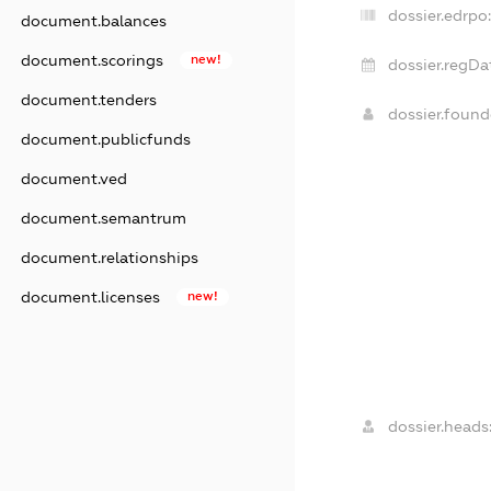
dossier.edrpo
document.balances
document.scorings
new!
dossier.regDa
document.tenders
dossier.foun
document.publicfunds
document.ved
document.semantrum
document.relationships
document.licenses
new!
dossier.heads