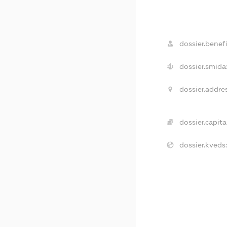
dossier.benefi
dossier.smida
dossier.addres
dossier.capita
dossier.kveds