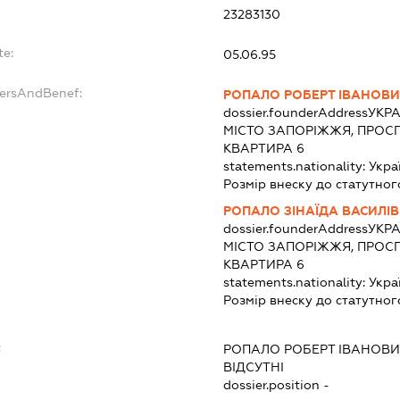
:
23283130
te:
05.06.95
dersAndBenef:
РОПАЛО РОБЕРТ ІВАНОВ
dossier.founderAddress
УКРА
МІСТО ЗАПОРІЖЖЯ, ПРОСПЕ
КВАРТИРА 6
statements.nationality:
Укра
Розмір внеску до статутног
РОПАЛО ЗІНАЇДА ВАСИЛІ
dossier.founderAddress
УКРА
МІСТО ЗАПОРІЖЖЯ, ПРОСПЕ
КВАРТИРА 6
statements.nationality:
Укра
Розмір внеску до статутног
:
РОПАЛО РОБЕРТ ІВАНОВ
ВІДСУТНІ
dossier.position -