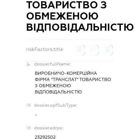
ТОВАРИСТВО З
ОБМЕЖЕНОЮ
ВІДПОВІДАЛЬНІСТЮ
riskFactors.title
0
0
0
dossier.fullName:
ВИРОБНИЧО-КОМЕРЦІЙНА
ФІРМА "ТРАНСЛАТ" ТОВАРИСТВО
З ОБМЕЖЕНОЮ
ВІДПОВІДАЛЬНІСТЮ
dossier.opfSubType:
-
dossier.edrpo:
23292502