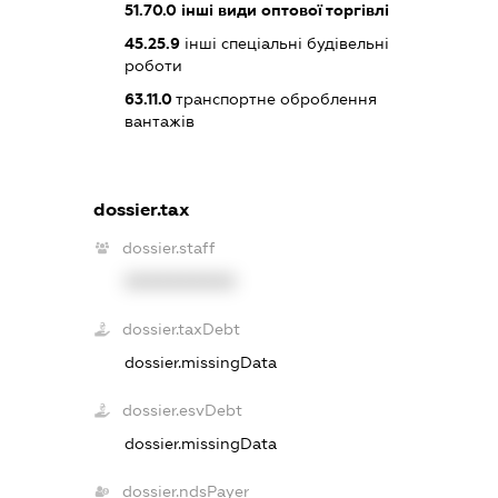
51.70.0
інші види оптової торгівлі
45.25.9
інші спеціальні будівельні
роботи
63.11.0
транспортне оброблення
вантажів
dossier.tax
dossier.staff
XXXXXXXXXX
dossier.taxDebt
dossier.missingData
dossier.esvDebt
dossier.missingData
dossier.ndsPayer