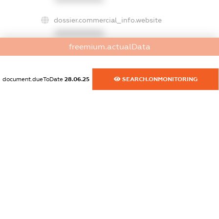
dossier.commercial_info.website
XXXXXXXXXX
freemium.actualData
dossier.commercial_info.activity
XXXXXXXXXX
document.dueToDate
28.06.25
SEARCH.ONMONITORING
freemium.exampleText_1
freemium.exampleText_2
freemium.anonymousPerSearch2
FREEMIUM.DETAILS
FREEMIUM.REGISTER