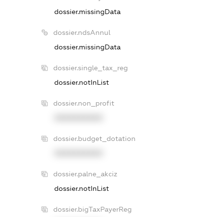
dossier.missingData
dossier.ndsAnnul
dossier.missingData
dossier.single_tax_reg
dossier.notInList
dossier.non_profit
XXXXXXXXXX
dossier.budget_dotation
XXXXXXXXXX
dossier.palne_akciz
dossier.notInList
dossier.bigTaxPayerReg