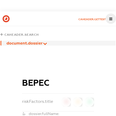
CAHEADER.GETTEST
CAHEADER.SEARCH
document.dossier
ВЕРЕС
riskFactors.title
0
0
0
dossier.fullName: