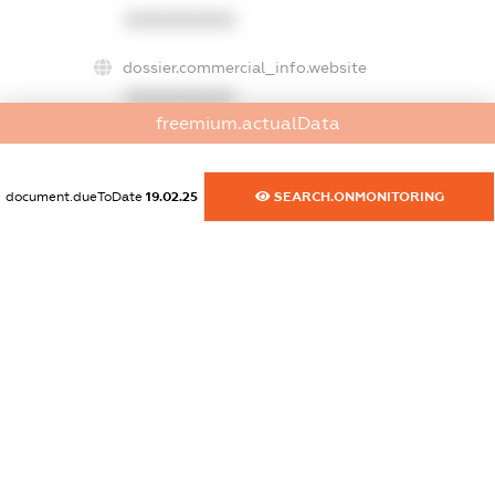
XXXXXXXXXX
dossier.commercial_info.website
XXXXXXXXXX
freemium.actualData
dossier.commercial_info.activity
XXXXXXXXXX
document.dueToDate
19.02.25
SEARCH.ONMONITORING
freemium.exampleText_1
freemium.exampleText_2
freemium.anonymousPerSearch2
FREEMIUM.DETAILS
FREEMIUM.REGISTER