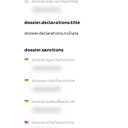
dossier.bigTaxPayerReg
XXXXXXXXXX
dossier.declarations.title
dossier.declarations.noData
dossier.sanctions
dossier.specSanctions
XXXXXXXXXX
dossier.rnboSanctions
XXXXXXXXXX
dossier.amkuBlackList
XXXXXXXXXX
dossier.ofacSanctions