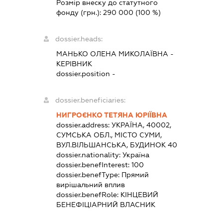
Розмір внеску до статутного
фонду (грн.):
290 000
(100 %)
dossier.heads:
МАНЬКО ОЛЕНА МИКОЛАЇВНА
-
КЕРІВНИК
dossier.position -
dossier.beneficiaries:
НИГРОЄНКО ТЕТЯНА ЮРІЇВНА
dossier.address:
УКРАЇНА, 40002,
СУМСЬКА ОБЛ., МІСТО СУМИ,
ВУЛ.ВІЛЬШАНСЬКА, БУДИНОК 40
dossier.nationality:
Україна
dossier.benefInterest:
100
dossier.benefType:
Прямий
вирішальний вплив
dossier.benefRole:
КІНЦЕВИЙ
БЕНЕФІЦІАРНИЙ ВЛАСНИК