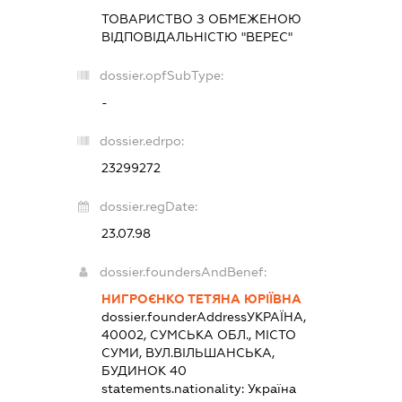
ТОВАРИСТВО З ОБМЕЖЕНОЮ
ВІДПОВІДАЛЬНІСТЮ "ВЕРЕС"
dossier.opfSubType:
-
dossier.edrpo:
23299272
dossier.regDate:
23.07.98
dossier.foundersAndBenef:
НИГРОЄНКО ТЕТЯНА ЮРІЇВНА
dossier.founderAddress
УКРАЇНА,
40002, СУМСЬКА ОБЛ., МІСТО
СУМИ, ВУЛ.ВІЛЬШАНСЬКА,
БУДИНОК 40
statements.nationality:
Україна