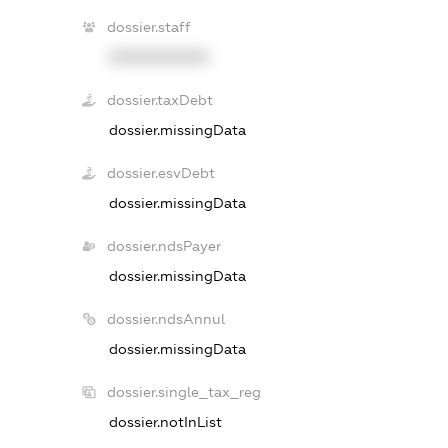
dossier.staff
XXXXXXXXXX
dossier.taxDebt
dossier.missingData
dossier.esvDebt
dossier.missingData
dossier.ndsPayer
dossier.missingData
dossier.ndsAnnul
dossier.missingData
dossier.single_tax_reg
dossier.notInList