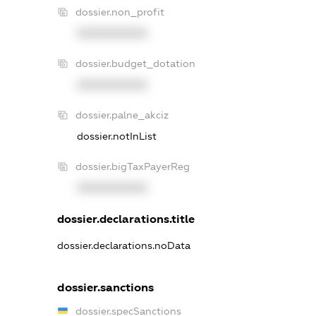
dossier.non_profit
XXXXXXXXXX
dossier.budget_dotation
XXXXXXXXXX
dossier.palne_akciz
dossier.notInList
dossier.bigTaxPayerReg
XXXXXXXXXX
dossier.declarations.title
dossier.declarations.noData
dossier.sanctions
dossier.specSanctions