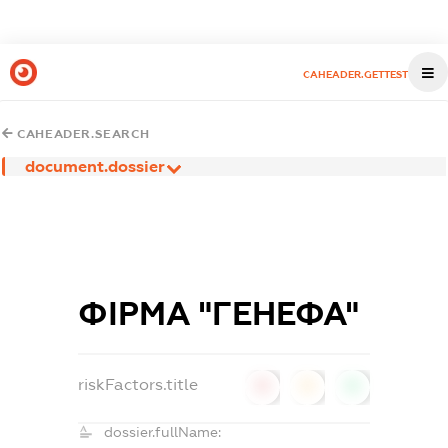
CAHEADER.GETTEST
CAHEADER.SEARCH
document.dossier
ФІРМА "ГЕНЕФА"
riskFactors.title
0
0
0
dossier.fullName: