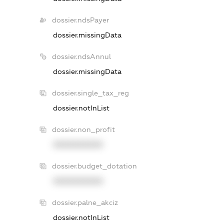
dossier.ndsPayer
dossier.missingData
dossier.ndsAnnul
dossier.missingData
dossier.single_tax_reg
dossier.notInList
dossier.non_profit
XXXXXXXXXX
dossier.budget_dotation
XXXXXXXXXX
dossier.palne_akciz
dossier.notInList