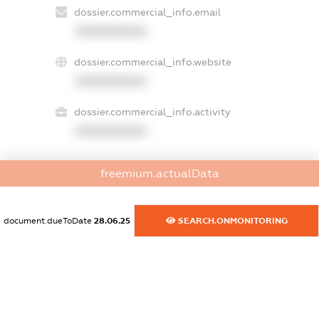
dossier.commercial_info.email
XXXXXXXXXX
dossier.commercial_info.website
XXXXXXXXXX
dossier.commercial_info.activity
XXXXXXXXXX
freemium.actualData
freemium.exampleText_1
freemium.exampleText_2
freemium.anonymousPerSearch2
document.dueToDate
28.06.25
SEARCH.ONMONITORING
FREEMIUM.DETAILS
FREEMIUM.REGISTER