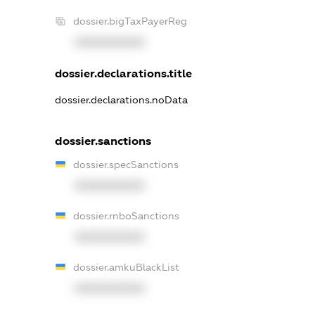
dossier.bigTaxPayerReg
XXXXXXXXXX
dossier.declarations.title
dossier.declarations.noData
dossier.sanctions
dossier.specSanctions
XXXXXXXXXX
dossier.rnboSanctions
XXXXXXXXXX
dossier.amkuBlackList
XXXXXXXXXX