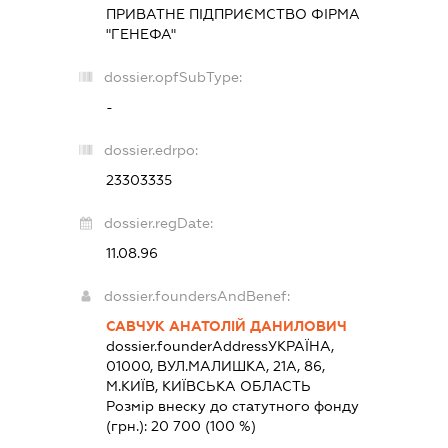
ПРИВАТНЕ ПІДПРИЄМСТВО ФІРМА
"ГЕНЕФА"
dossier.opfSubType:
-
dossier.edrpo:
23303335
dossier.regDate:
11.08.96
dossier.foundersAndBenef:
САВЧУК АНАТОЛІЙ ДАНИЛОВИЧ
dossier.founderAddress
УКРАЇНА,
01000, ВУЛ.МАЛИШКА, 21А, 86,
М.КИЇВ, КИЇВСЬКА ОБЛАСТЬ
Розмір внеску до статутного фонду
(грн.):
20 700
(100 %)